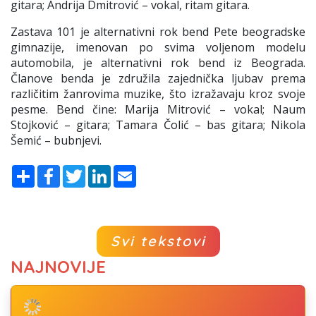
gitara; Andrija Dmitrović – vokal, ritam gitara.
Zastava 101 je alternativni rok bend Pete beogradske
gimnazije, imenovan po svima voljenom modelu
automobila, je alternativni rok bend iz Beograda.
Članove benda je združila zajednička ljubav prema
različitim žanrovima muzike, što izražavaju kroz svoje
pesme. Bend čine: Marija Mitrović – vokal; Naum
Stojković – gitara; Tamara Čolić – bas gitara; Nikola
Šemić – bubnjevi.
Share
Facebook
Twitter
LinkedIn
Email
Svi tekstovi
NAJNOVIJE