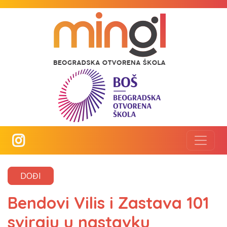
DOĐI
Bendovi Vilis i Zastava 101
sviraju u nastavku