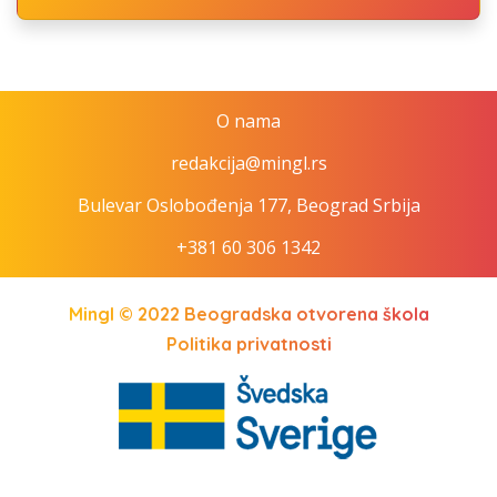
O nama
redakcija@mingl.rs
Bulevar Oslobođenja 177, Beograd Srbija
+381 60 306 1342
Mingl © 2022
Beogradska otvorena škola
Politika privatnosti