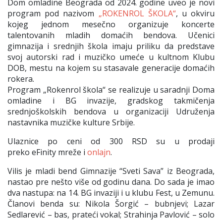
Dom omladine Beograda od 2024. godine uveo je novi
program pod nazivom
„ROKENROL ŠKOLA“
, u okviru
kojeg jednom mesečno organizuje koncerte
talentovanih mladih domaćih bendova. Učenici
gimnazija i srednjih škola imaju priliku da predstave
svoj autorski rad i muzičko umeće u kultnom Klubu
DOB, mestu na kojem su stasavale generacije domaćih
rokera.
Program „Rokenrol škola“ se realizuje u saradnji Doma
omladine i BG invazije, gradskog takmičenja
srednjoškolskih bendova u organizaciji Udruženja
nastavnika muzičke kulture Srbije.
Ulaznice po ceni od 300 RSD su u prodaji
preko eFinity mreže i
onlajn
.
Vilis je mladi bend Gimnazije “Sveti Sava” iz Beograda,
nastao pre nešto više od godinu dana. Do sada je imao
dva nastupa: na 14. BG invaziji i u klubu Fest, u Zemunu.
Članovi benda su: Nikola Šorgić – bubnjevi; Lazar
Sedlarević – bas, prateći vokal; Strahinja Pavlović – solo