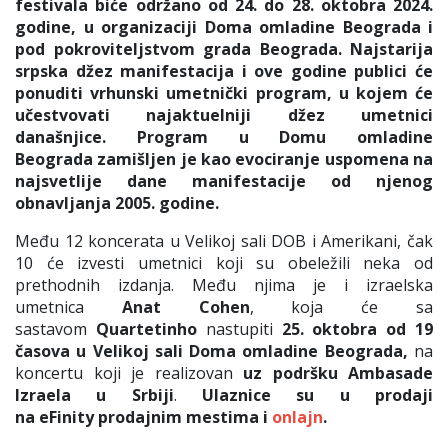
festivala biće održano od 24. do 28. oktobra 2024.
godine, u organizaciji Doma omladine Beograda i
pod pokroviteljstvom grada Beograda. Najstarija
srpska džez manifestacija i ove godine publici će
ponuditi vrhunski umetnički program, u kojem će
učestvovati najaktuelniji džez umetnici
današnjice.
Program u Domu omladine
Beograda zamišljen je kao evociranje uspomena na
najsvetlije dane manifestacije od njenog
obnavljanja 2005. godine.
Među 12 koncerata u Velikoj sali DOB i Amerikani, čak
10 će izvesti umetnici koji su obeležili neka od
prethodnih izdanja. Među njima je i izraelska
umetnica
Anat Cohen
, koja će sa
sastavom
Quartetinho
nastupiti
25. oktobra od 19
časova u Velikoj sali Doma omladine Beograda,
na
koncertu koji je realizovan
uz podršku Ambasade
Izraela u Srbiji
.
Ulaznice su u prodaji
na
eFinity
prodajnim mestima i
onlajn
.