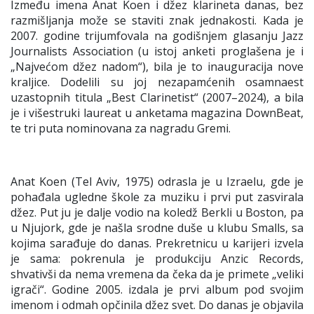
Između imena Anat Koen i džez klarineta danas, bez
razmišljanja može se staviti znak jednakosti. Kada je
2007. godine trijumfovala na godišnjem glasanju Jazz
Journalists Association (u istoj anketi proglašena je i
„Najvećom džez nadom“), bila je to inauguracija nove
kraljice. Dodelili su joj nezapamćenih osamnaest
uzastopnih titula „Best Clarinetist“ (2007–2024), a bila
je i višestruki laureat u anketama magazina DownBeat,
te tri puta nominovana za nagradu Gremi.
Anat Koen (Tel Aviv, 1975) odrasla je u Izraelu, gde je
pohađala ugledne škole za muziku i prvi put zasvirala
džez. Put ju je dalje vodio na koledž Berkli u Boston, pa
u Njujork, gde je našla srodne duše u klubu Smalls, sa
kojima sarađuje do danas. Prekretnicu u karijeri izvela
je sama: pokrenula je produkciju Anzic Records,
shvativši da nema vremena da čeka da je primete „veliki
igrači“. Godine 2005. izdala je prvi album pod svojim
imenom i odmah opčinila džez svet. Do danas je objavila