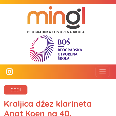
DOĐI
Kraljica džez klarineta
Anat Koen na 40.