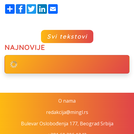
Share
Facebook
Twitter
LinkedIn
Email
Svi tekstovi
NAJNOVIJE
O nama
redakcija@mingl.rs
Bulevar Oslobođenja 177, Beograd Srbija