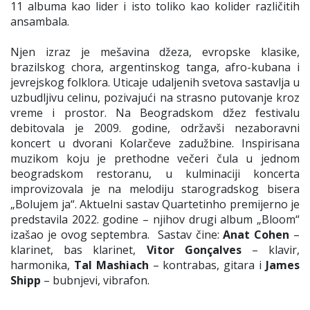
11 albuma kao lider i isto toliko kao kolider različitih
ansambala.
Njen izraz je mešavina džeza, evropske klasike,
brazilskog chora, argentinskog tanga, afro-kubana i
jevrejskog folklora. Uticaje udaljenih svetova sastavlja u
uzbudljivu celinu, pozivajući na strasno putovanje kroz
vreme i prostor. Na Beogradskom džez festivalu
debitovala je 2009. godine, održavši nezaboravni
koncert u dvorani Kolarčeve zadužbine. Inspirisana
muzikom koju je prethodne večeri čula u jednom
beogradskom restoranu, u kulminaciji koncerta
improvizovala je na melodiju starogradskog bisera
„Bolujem ja“. Aktuelni sastav Quartetinho premijerno je
predstavila 2022. godine – njihov drugi album „Bloom“
izašao je ovog septembra. Sastav čine:
Anat Cohen
–
klarinet, bas klarinet,
Vitor Gonçalves
– klavir,
harmonika,
Tal Mashiach
– kontrabas, gitara i
James
Shipp
– bubnjevi, vibrafon.