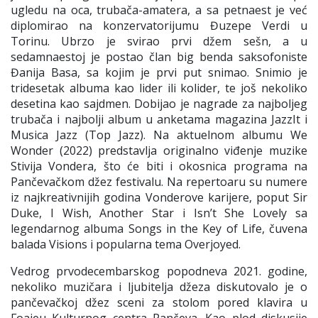
ugledu na oca, trubača-amatera, a sa petnaest je već
diplomirao na konzervatorijumu Đuzepe Verdi u
Torinu. Ubrzo je svirao prvi džem sešn, a u
sedamnaestoj je postao član big benda saksofoniste
Đanija Basa, sa kojim je prvi put snimao. Snimio je
tridesetak albuma kao lider ili kolider, te još nekoliko
desetina kao sajdmen. Dobijao je nagrade za najboljeg
trubača i najbolji album u anketama magazina JazzIt i
Musica Jazz (Top Jazz). Na aktuelnom albumu We
Wonder (2022) predstavlja originalno viđenje muzike
Stivija Vondera, što će biti i okosnica programa na
Pančevačkom džez festivalu. Na repertoaru su numere
iz najkreativnijih godina Vonderove karijere, poput Sir
Duke, I Wish, Another Star i Isn’t She Lovely sa
legendarnog albuma Songs in the Key of Life, čuvena
balada Visions i popularna tema Overjoyed.
Vedrog prvodecembarskog popodneva 2021. godine,
nekoliko muzičara i ljubitelja džeza diskutovalo je o
pančevačkoj džez sceni za stolom pored klavira u
Foajeu Kulturnog centra Pančeva. Kao plod diskusije