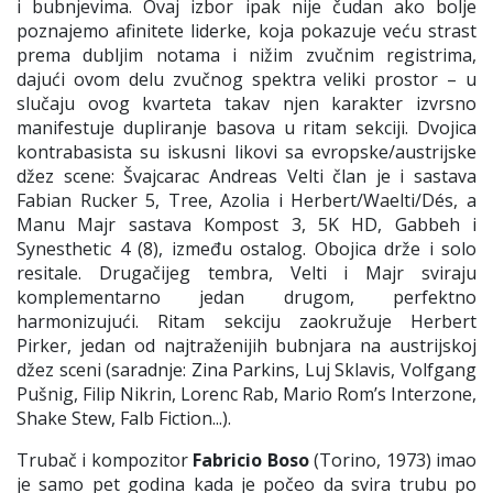
i bubnjevima. Ovaj izbor ipak nije čudan ako bolje
poznajemo afinitete liderke, koja pokazuje veću strast
prema dubljim notama i nižim zvučnim registrima,
dajući ovom delu zvučnog spektra veliki prostor – u
slučaju ovog kvarteta takav njen karakter izvrsno
manifestuje dupliranje basova u ritam sekciji. Dvojica
kontrabasista su iskusni likovi sa evropske/austrijske
džez scene: Švajcarac Andreas Velti član je i sastava
Fabian Rucker 5, Tree, Azolia i Herbert/Waelti/Dés, a
Manu Majr sastava Kompost 3, 5K HD, Gabbeh i
Synesthetic 4 (8), između ostalog. Obojica drže i solo
resitale. Drugačijeg tembra, Velti i Majr sviraju
komplementarno jedan drugom, perfektno
harmonizujući. Ritam sekciju zaokružuje Herbert
Pirker, jedan od najtraženijih bubnjara na austrijskoj
džez sceni (saradnje: Zina Parkins, Luj Sklavis, Volfgang
Pušnig, Filip Nikrin, Lorenc Rab, Mario Rom’s Interzone,
Shake Stew, Falb Fiction...).
Trubač i kompozitor
Fabricio Boso
(Torino, 1973) imao
je samo pet godina kada je počeo da svira trubu po