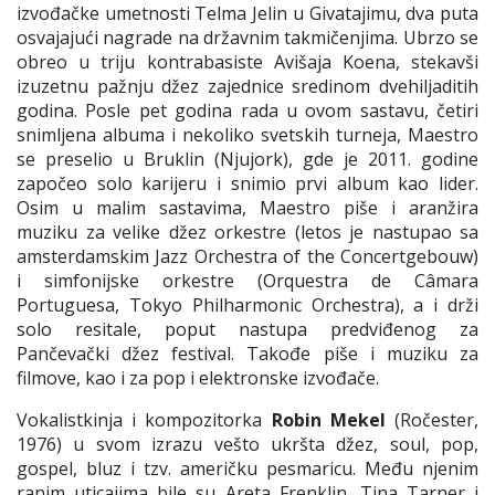
izvođačke umetnosti Telma Jelin u Givatajimu, dva puta
osvajajući nagrade na državnim takmičenjima. Ubrzo se
obreo u triju kontrabasiste Avišaja Koena, stekavši
izuzetnu pažnju džez zajednice sredinom dvehiljaditih
godina. Posle pet godina rada u ovom sastavu, četiri
snimljena albuma i nekoliko svetskih turneja, Maestro
se preselio u Bruklin (Njujork), gde je 2011. godine
započeo solo karijeru i snimio prvi album kao lider.
Osim u malim sastavima, Maestro piše i aranžira
muziku za velike džez orkestre (letos je nastupao sa
amsterdamskim Jazz Orchestra of the Concertgebouw)
i simfonijske orkestre (Orquestra de Câmara
Portuguesa, Tokyo Philharmonic Orchestra), a i drži
solo resitale, poput nastupa predviđenog za
Pančevački džez festival. Takođe piše i muziku za
filmove, kao i za pop i elektronske izvođače.
Vokalistkinja i kompozitorka
Robin Mekel
(Ročester,
1976) u svom izrazu vešto ukršta džez, soul, pop,
gospel, bluz i tzv. američku pesmaricu. Među njenim
ranim uticajima bile su Areta Frenklin, Tina Tarner i