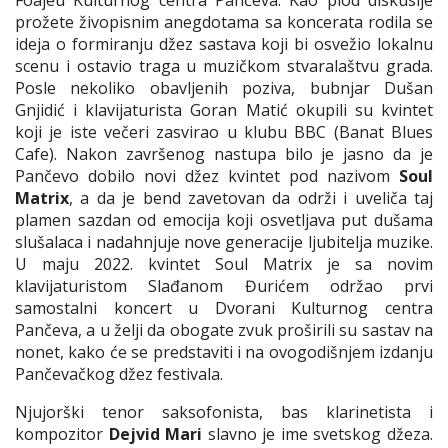
prožete živopisnim anegdotama sa koncerata rodila se
ideja o formiranju džez sastava koji bi osvežio lokalnu
scenu i ostavio traga u muzičkom stvaralaštvu grada.
Posle nekoliko obavljenih poziva, bubnjar Dušan
Gnjidić i klavijaturista Goran Matić okupili su kvintet
koji je iste večeri zasvirao u klubu BBC (Banat Blues
Cafe). Nakon završenog nastupa bilo je jasno da je
Pančevo dobilo novi džez kvintet pod nazivom
Soul
Matrix
, a da je bend zavetovan da održi i uveliča taj
plamen sazdan od emocija koji osvetljava put dušama
slušalaca i nadahnjuje nove generacije ljubitelja muzike.
U maju 2022. kvintet Soul Matrix je sa novim
klavijaturistom Slađanom Đurićem održao prvi
samostalni koncert u Dvorani Kulturnog centra
Pančeva, a u želji da obogate zvuk proširili su sastav na
nonet, kako će se predstaviti i na ovogodišnjem izdanju
Pančevačkog džez festivala.
Njujorški tenor saksofonista, bas klarinetista i
kompozitor
Dejvid Mari
slavno je ime svetskog džeza.