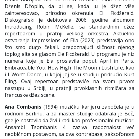
Dženis Džoplin, da bi se, kada ju je džez više
zainteresovao, prirodno okrenula Eli Ficdžerald.
Diskografski je debitovala 2006. godine albumom
Introducing Robin McKelle, sa standardnim džez
repertoarom u pratnji velikog orkestra. Aktuelno
ostvarenje Impressions of Ella (2023) predstavlja ono
što smo dugo čekali, prepoznajući sličnost njenog
toplog alta sa glasom Ele Ficdžerald. U programu je niz
numera koje je Ela proslavila poput April in Paris,
Embraceable You, How High The Moon i Lush Life, kao
i I Won’t Dance, u kojoj joj se u studiju pridružio Kurt
Eling. Ovaj repertoar predstaviće na svom prvom
nastupu u Srbiji, u pratnji prvoklasnih ritmičara sa
francuske džez scene.
Ana Combanis
(1994) muzičku karijeru započela je u
rodnom Berlinu, a za master studije odabrala je Beč,
gde je nastavila da živi i radi kao profesionalni muzičar.
Ansambl Tsombanis 4 izaziva radoznalost već
neobičnom postavom, sa dva kontrabasa, saksofonom