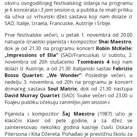
okviru ovogodišnjeg festivalskog izdanja na programu
je 6 koncerata i 3
jam session-a
, a publika će imati priliku
da uživa uz vrhunski džez sastava koji nam dolaze iz
SAD, Italije, Izraela, Francuske, Austrije i Srbije.
Prve festivalske večeri, u petak 1. novembra od 20.00
natupiće izraelski pijanista i kompozitor
Shai Maestro
,
dok je od 21.30 na programu koncert
Robin McKelle:
„Impressions of Ella”
(SAD/Francuska). U subotu, 2.
novembra od 20h slušaćemo
Tsombanis 4
koji nam
dolazi iz Austrije, a od 21.30 italijanski sastav
Fabrizio
Bosso Quartet: „We Wonder”
. Poslednje večeri, u
nedelju 3. novembra, od 20h na programu je koncert
domaćeg sastava
Soul Matrix
, dok od 21.30 nastupa
David Murray Quartet
(SAD). Svake večeri od 23.00 u
Foajeu publiku očekuju zanimljivi
jam session-i
.
Pijanista i kompozitor
Šaj Maestro
(1987) učio je
klasični klavir od pete godine, a za džez se
zainteresovao nekoliko godina kasnije čuvši Oskara
Pitersona i Kita Džereta. Pohađao je prestižnu školu za