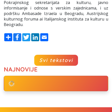
Pokrajinskog sekretarijata za kulturu, javno
informisanje i odnose s verskim zajednicama, i uz
podršku Ambasade Izraela u Beogradu, Austrijskog
kulturnog foruma ai Italijanskog instituta za kulturu u
Beogradu.
Share
Facebook
Twitter
LinkedIn
Email
Svi tekstovi
NAJNOVIJE