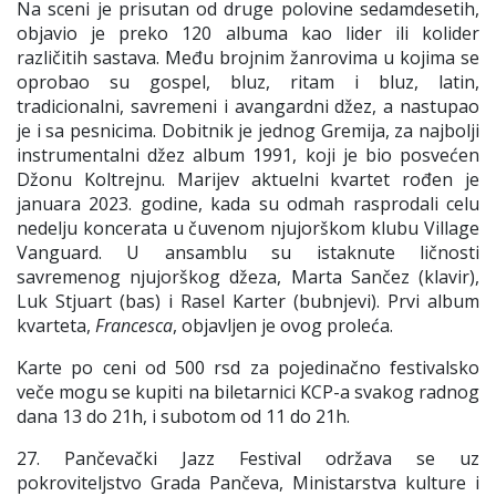
Na sceni je prisutan od druge polovine sedamdesetih,
objavio je preko 120 albuma kao lider ili kolider
različitih sastava. Među brojnim žanrovima u kojima se
oprobao su gospel, bluz, ritam i bluz, latin,
tradicionalni, savremeni i avangardni džez, a nastupao
je i sa pesnicima. Dobitnik je jednog Gremija, za najbolji
instrumentalni džez album 1991, koji je bio posvećen
Džonu Koltrejnu. Marijev aktuelni kvartet rođen je
januara 2023. godine, kada su odmah rasprodali celu
nedelju koncerata u čuvenom njujorškom klubu Village
Vanguard. U ansamblu su istaknute ličnosti
savremenog njujorškog džeza, Marta Sančez (klavir),
Luk Stjuart (bas) i Rasel Karter (bubnjevi). Prvi album
kvarteta,
Francesca
, objavljen je ovog proleća.
Karte po ceni od 500 rsd za pojedinačno festivalsko
veče mogu se kupiti na biletarnici KCP-a svakog radnog
dana 13 do 21h, i subotom od 11 do 21h.
27. Pančevački Jazz Festival održava se uz
pokroviteljstvo Grada Pančeva, Ministarstva kulture i