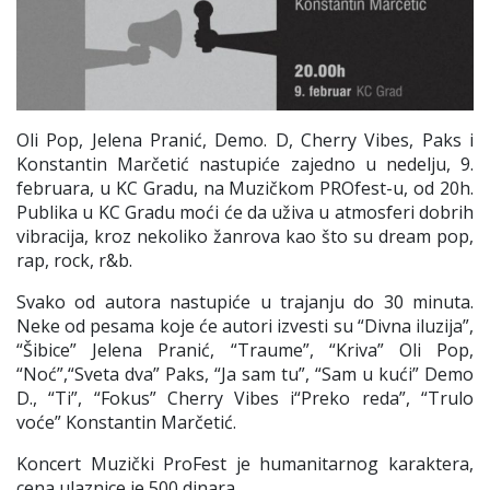
Oli Pop, Jelena Pranić, Demo. D, Cherry Vibes, Paks i
Konstantin Marčetić nastupiće zajedno u nedelju, 9.
februara, u KC Gradu, na Muzičkom PROfest-u, od 20h.
Publika u KC Gradu moći će da uživa u atmosferi dobrih
vibracija, kroz nekoliko žanrova kao što su dream pop,
rap, rock, r&b.
Svako od autora nastupiće u trajanju do 30 minuta.
Neke od pesama koje će autori izvesti su “Divna iluzija”,
“Šibice” Jelena Pranić, “Traume”, “Kriva” Oli Pop,
“Noć”,“Sveta dva” Paks, “Ja sam tu”, “Sam u kući” Demo
D., “Ti”, “Fokus” Cherry Vibes i“Preko reda”, “Trulo
voće” Konstantin Marčetić.
Koncert Muzički ProFest je humanitarnog karaktera,
cena ulaznice je 500 dinara.