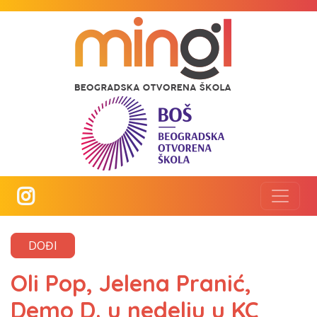
DOĐI
Oli Pop, Jelena Pranić,
Demo D. u nedelju u KC