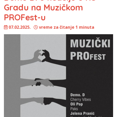
Gradu na Muzičkom
PROFest-u
07.02.2025.
vreme za čitanje 1 minuta