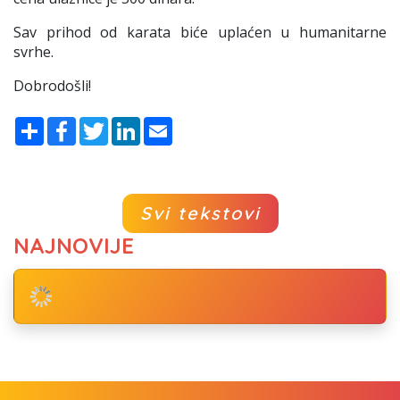
Sav prihod od karata biće uplaćen u humanitarne
svrhe.
Dobrodošli!
Share
Facebook
Twitter
LinkedIn
Email
Svi tekstovi
NAJNOVIJE