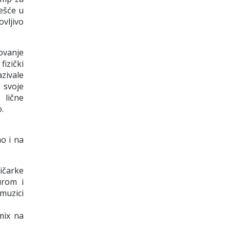
češće u
vljivo
ovanje
izički
zivale
 svoje
 lične
o.
o i na
ičarke
urom i
muzici
emix na