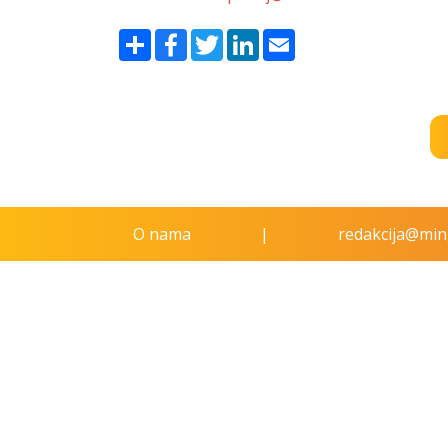
Share
Facebook
Twitter
LinkedIn
Email
O nama
|
redakcija@ming