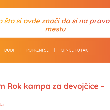
o što si ovde znači da si na prav
mestu
DOĐI
POKRENI SE
MINGL KUTAK
am Rok kampa za devojčice –
ta