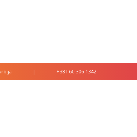
rbija
|
+381 60 306 1342