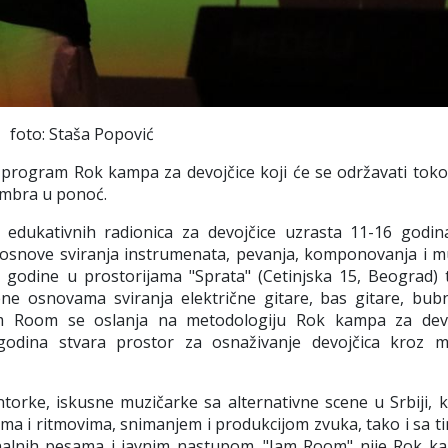
foto: Staša Popović
i program Rok kampa za devojčice koji će se održavati tok
tembra u ponoć.
 edukativnih radionica
za devojčice uzrasta 11-16 godin
e osnove sviranja instrumenata, pevanja, komponovanja i m
.
godine u prostorijama
"Sprata" (Cetinjska 15, Beograd)
ne osnovama sviranja električne gitare, bas gitare, bubn
m Room
se oslanja na metodologiju Rok kampa za devo
odina stvara prostor za osnaživanje devojčica kroz m
orke, iskusne muzičarke sa alternativne scene u Srbiji, k
a i ritmovima, snimanjem i produkcijom zvuka, tako i sa t
nalnih pesama i javnim nastupom. "Jam Room" nije Rok k