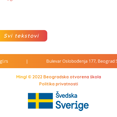
Svi tekstovi
l.rs
|
Bulevar Oslobođenja 177, Beograd S
Mingl © 2022
Beogradska otvorena škola
Politika privatnosti