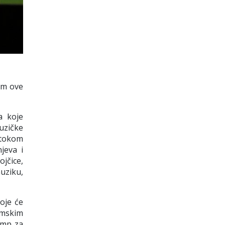
om ove
a
koje
uzičke
tokom
jeva i
jčice,
uziku,
oje će
imskim
amp za