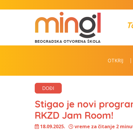
T
OTKRIJ
DOĐI
Stigao je novi progr
RKZD Jam Room!
18.09.2025.
vreme za čitanje 2 minu