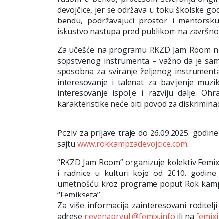
devojčice, jer se održava u toku školske god
bendu, podržavajući prostor i mentorsku 
iskustvo nastupa pred publikom na završn
Za učešće na programu
RKZD Jam Room
n
sopstvenog instrumenta – važno da je samo 
sposobna za sviranje željenog instrumenta
interesovanje i talenat za bavljenje muzi
interesovanje ispolje i razviju dalje. O
karakteristike neće biti povod za diskriminac
Poziv za prijave traje do 26.09.2025. godin
sajtu
www.rokkampzadevojcice.com
.
“RKZD Jam Room” organizuje
kolektiv Femi
i radnice u kulturi koje od 2010. godine
umetnošću kroz programe poput Rok kampa 
“Femikseta”.
Za više informacija zainteresovani roditelj
adrese
nevenaprvulj@femix.info
ili na
femix