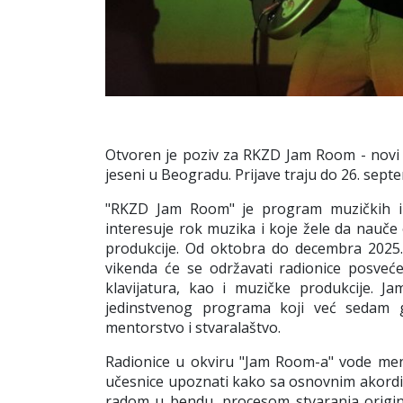
Otvoren je poziv za
RKZD Jam Room
- nov
jeseni u Beogradu. Prijave traju do 26. sep
"RKZD Jam Room"
je program muzičkih i
interesuje rok muzika i koje žele da nauč
produkcije.
Od oktobra do decembra 2025
vikenda će se održavati radionice posveće
klavijatura, kao i muzičke produkcije.
Ja
jedinstvenog programa koji već sedam g
mentorstvo i stvaralaštvo.
Radionice u okviru "Jam Room-a" vode ment
učesnice upoznati kako sa osnovnim akordim
radom u bendu, procesom stvaranja origi