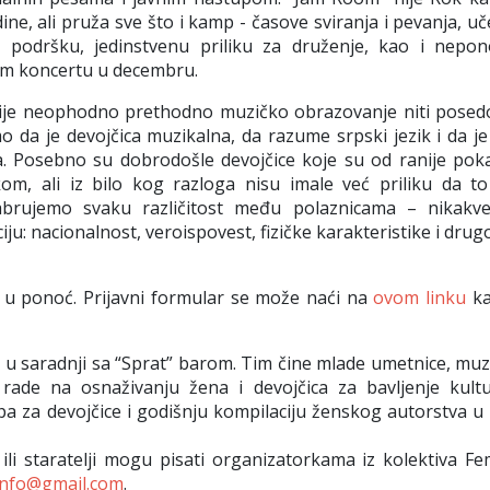
ine, ali pruža sve što i kamp - časove sviranja i pevanja, u
podršku, jedinstvenu priliku za druženje, kao i nepono
om koncertu u decembru.
ije neophodno prethodno muzičko obrazovanje
niti posed
da je devojčica muzikalna, da razume srpski jezik i da je f
. Posebno su dobrodošle devojčice koje su od ranije poka
kom, ali iz bilo kog razloga nisu imale već priliku da to
hrabrujemo svaku različitost među polaznicama – nikakve
iju: nacionalnost, veroispovest, fizičke karakteristike i drug
e u ponoć.
Prijavni formular se može naći na
ovom linku
ka
x
u saradnji sa “Sprat” barom. Tim čine mlade umetnice, muz
 rade na osnaživanju žena i devojčica za bavljenje kult
za devojčice i godišnju kompilaciju ženskog autorstva u 
i ili staratelji mogu pisati organizatorkama iz kolektiva F
info@gmail.com
.