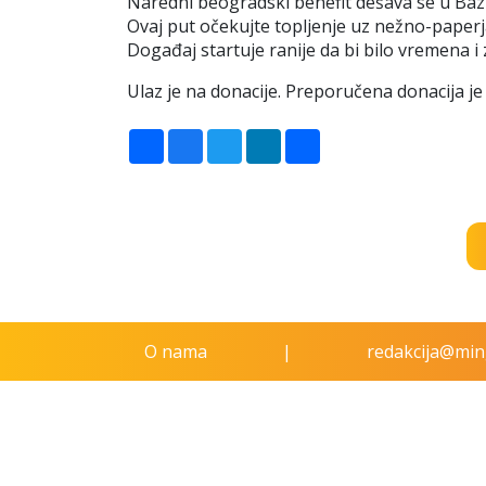
Naredni beogradski benefit dešava se u Bazi
Ovaj put očekujte topljenje uz nežno-paperja
Događaj startuje ranije da bi bilo vremena 
Ulaz je na donacije. Preporučena donacija je
Share
Facebook
Twitter
LinkedIn
Email
O nama
|
redakcija@ming