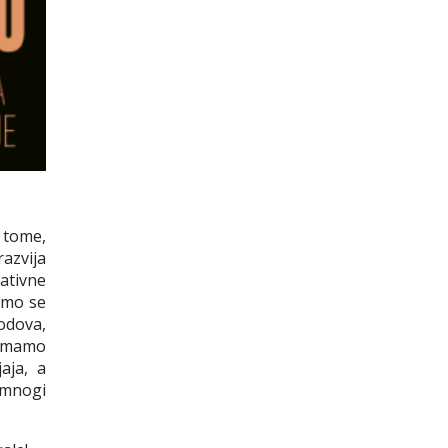
o tome,
azvija
ativne
smo se
odova,
o imamo
aja, a
i mnogi