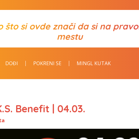
o što si ovde znači da si na prav
mestu
DOĐI
POKRENI SE
MINGL KUTAK
.S. Benefit | 04.03.
ta