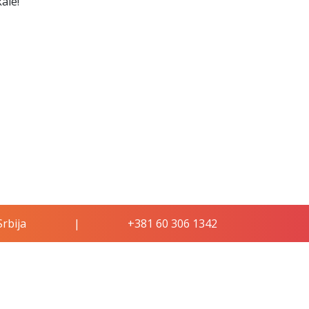
ale!
rbija
|
+381 60 306 1342