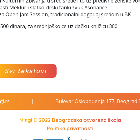
 Kulturnih Zbivanja u sred srede i to uz predivne ženske vok
sti Meklur i slatko-drski fanki zvuk Asonance.
i za Open Jam Session, tradicionalni događaj sredom u BK
 500 dinara, za srednjoškolce uz đačku knjižicu 300.
Svi tekstovi
l.rs
|
Bulevar Oslobođenja 177, Beograd S
Mingl © 2022
Beogradska otvorena škola
Politika privatnosti