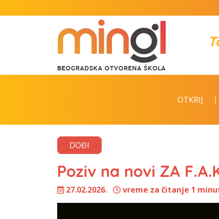
T
OTKRIJ
DOĐI
Poziv na novi ZA F.A.K
27.02.2026.
vreme za čitanje 1 minu