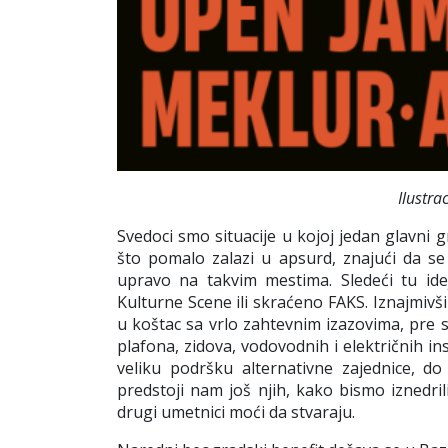
Ilustra
Svedoci smo situacije u kojoj jedan glavni g
što pomalo zalazi u apsurd, znajući da s
upravo na takvim mestima. Sledeći tu ide
Kulturne Scene ili skraćeno FAKS. Iznajmiv
u koštac sa vrlo zahtevnim izazovima, pre 
plafona, zidova, vodovodnih i električnih in
veliku podršku alternativne zajednice, d
predstoji nam još njih, kako bismo iznedrili
drugi umetnici moći da stvaraju.