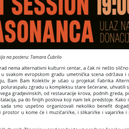
cija na posteru: Tamara Čubrilo
rad nema alternativni kulturni centar, a čak ni nešto sličn
e u svakom evropskom gradu umetnička scena održava i r
ju, Bam Bam Kolektiv je ušao u projekat Fabrika Altern
ši poluraspalu zgradu u kompleksu stare šećerane, uhvatili 
svega gradjevinskih, od restauracije krova, podnih greda, p
stalacija, pa do finijih poslova koji nam tek predstoje. Kak
o sada smo uspešno organizovali nekoliko benefit dogadj
 prostor u kome će i muzičari/ke, i slikari/ke i vajari/ke 