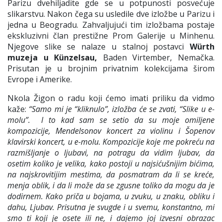
Parizu dvehiljadite gde se u potpunosti posvećuje
slikarstvu. Nakon čega su usledile dve izložbe u Parizu i
jedna u Beogradu. Zahvaljujući tim izložbama postaje
ekskluzivni član prestižne Prom Galerije u Minhenu.
Njegove slike se nalaze u stalnoj postavci
Würth
muzeja u Künzelsau,
Baden Virtember, Nemačka.
Prisutan je u brojnim privatnim kolekcijama širom
Evrope i Amerike.
Nkola Žigon o radu koji ćemo imati priliku da vidmo
kaže:
“Samo mi je “kliknulo”, izložba će se zvati, “Slike u e-
molu”. I to kad sam se setio da su moje omiljene
kompozicije, Mendelsonov koncert za violinu i Šopenov
klavirski koncert, u e-molu. Kompozicije koje me pokreću na
razmišljanje o ljubavi, na potragu da vidim ljubav, da
osetim koliko je velika, kako postoji u najsićušnijim bićima,
na najskrovitijim mestima, da posmatram da li se kreće,
menja oblik, i da li može da se zgusne toliko da mogu da je
dodirnem. Kako priča u bojama, u zvuku, u znaku, obliku i
dahu, Ljubav. Prisutna je svugde i u svemu, konstantno, mi
smo ti koji je osete ili ne, i dajemo joj izvesni obrazac