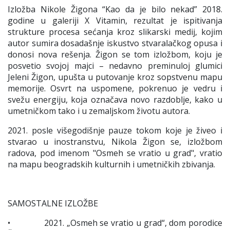
Izložba Nikole Žigona “Kao da je bilo nekad” 2018.
godine u galeriji X Vitamin, rezultat je ispitivanja
strukture procesa sećanja kroz slikarski medij, kojim
autor sumira dosadašnje iskustvo stvaralačkog opusa i
donosi nova rešenja. Žigon se tom izložbom, koju je
posvetio svojoj majci – nedavno preminuloj glumici
Jeleni Žigon, upušta u putovanje kroz sopstvenu mapu
memorije. Osvrt na uspomene, pokrenuo je vedru i
svežu energiju, koja označava novo razdoblje, kako u
umetničkom tako i u zemaljskom životu autora.
2021. posle višegodišnje pauze tokom koje je živeo i
stvarao u inostranstvu, Nikola Žigon se, izložbom
radova, pod imenom "Osmeh se vratio u grad", vratio
na mapu beogradskih kulturnih i umetničkih zbivanja.
SAMOSTALNE IZLOŽBE
• 2021. „Osmeh se vratio u grad“, dom porodice