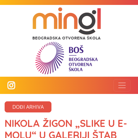
DOĐI ARHIVA
NIKOLA ŽIGON „SLIKE U E-
MOLU“ U GALERIJI ŠTAB