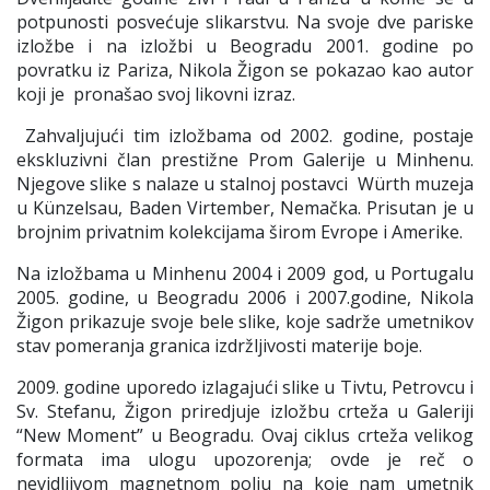
potpunosti posvećuje slikarstvu. Na svoje dve pariske
izložbe i na izložbi u Beogradu 2001. godine po
povratku iz Pariza, Nikola Žigon se pokazao kao autor
koji je pronašao svoj likovni izraz.
Zahvaljujući tim izložbama od 2002. godine, postaje
ekskluzivni član prestižne Prom Galerije u Minhenu.
Njegove slike s nalaze u stalnoj postavci Würth muzeja
u Künzelsau, Baden Virtember, Nemačka. Prisutan je u
brojnim privatnim kolekcijama širom Evrope i Amerike.
Na izložbama u Minhenu 2004 i 2009 god, u Portugalu
2005. godine, u Beogradu 2006 i 2007.godine, Nikola
Žigon prikazuje svoje bele slike, koje sadrže umetnikov
stav pomeranja granica izdržljivosti materije boje.
2009. godine uporedo izlagajući slike u Tivtu, Petrovcu i
Sv. Stefanu, Žigon priredjuje izložbu crteža u Galeriji
“New Moment” u Beogradu. Ovaj ciklus crteža velikog
formata ima ulogu upozorenja; ovde je reč o
nevidljivom magnetnom polju na koje nam umetnik