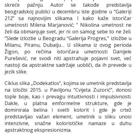
skreće pažnju. Autor se takođe predstavlja
beogradskoj publici u decembru iste godine u “Galeriji
212” sa najnovijim slikama. I kako kaže istoričar
umetnosti Milena Marjanović; “ Nikolina umetnost ne
želi da obmanjuje svet, jer ni on samog sebe to ne želi.
“Slede izlozbe u Beogradu “Galerija Progres,” izložbe u
Milanu, Piranu, Dubaiju… U slikama iz ovog perioda
Žigon, po rečima istoričara umetnosti Danijele
Purešević, ne svodi niti apstrahuje pojavni svet, već
nastoji da apstraktne sadržaje uobliči, da ih prevede u
jezik slike.
Ciklus slika „Dodekatlos“, kojima se umetnik predstavlja
na izložbi 2015. u Paviljonu “Cvijeta Zuzorić”, donosi
tople boje, kao i prevagu intuitivnosti i impulsivnosti.
Dakle, u platna emformelne strukture, gde je
dominirala belina i svetli kolorit i gde je crtež
predstavljao važan element, umetnik u sliku unosi
intenzivne, snažne kolorističke namaze u duhu
apstraktnog ekspresionizma.