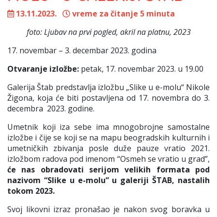
13.11.2023.
vreme za čitanje 5 minuta
foto: Ljubav na prvi pogled, akril na platnu, 2023
17. novembar – 3. decembar 2023. godina
Otvaranje izložbe:
petak, 17. novembar 2023. u 19.00
Galerija Štab predstavlja izložbu „Slike u e-molu“ Nikole
Žigona, koja će biti postavljena od 17. novembra do 3.
decembra 2023. godine.
Umetnik koji iza sebe ima mnogobrojne samostalne
izložbe i čije se koji se na mapu beogradskih kulturnih i
umetničkih zbivanja posle duže pauze vratio 2021.
izložbom radova pod imenom “Osmeh se vratio u grad”,
će nas obradovati serijom velikih formata pod
nazivom “Slike u e-molu” u galeriji ŠTAB, nastalih
tokom 2023.
Svoj likovni izraz pronašao je nakon svog boravka u