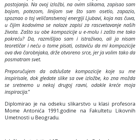
postojanja. Na ovoj izložbi, na ovim slikama, zapisao sam
bojom, potezom, linijom sve što sam osetio, zapazio,
spoznao o toj veličanstvenoj energiji Ljubavi, koja nas čuva,
u čijim kodovima se nalaze zapisi za rascvetavanje naših
života. Zašto su obe kompozicije u e-molu i zašto me tako
pokreću? Da, razmišljao sam i istraživao, ali ja nisam
teoretičar i neću o tome pisati, ostaviću da mi kompozicije
ova dva čarobnjaka, drže otvoreno srce, jer ja volim tako da
posmatram svet.
Preporučujem da odslušate kompozicije koje su me
inspirisale, dok gledate slike sa ove izložbe, ko zna možda
se sretnemo u nekoj drugoj ravni, odakle kreće moja
inspiracija
.”
Diplomirao je na odseku slikarstvo u klasi profesora
Mome Antonića 1991.godine na Fakultetu Likovnih
Umetnosti u Beogradu.