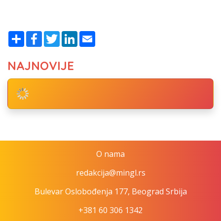
Share
Facebook
Twitter
LinkedIn
Email
NAJNOVIJE
O nama
redakcija@mingl.rs
Bulevar Oslobođenja 177, Beograd Srbija
+381 60 306 1342