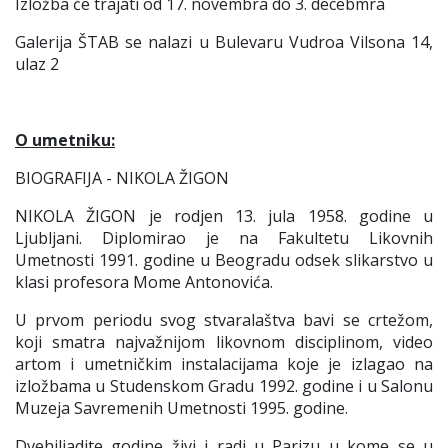
Izložba će trajati od 17. novembra do 3. decebmra
Galerija ŠTAB se nalazi u Bulevaru Vudroa Vilsona 14,
ulaz 2
O umetniku:
BIOGRAFIJA - NIKOLA ŽIGON
NIKOLA ŽIGON je rodjen 13. jula 1958. godine u
Ljubljani. Diplomirao je na Fakultetu Likovnih
Umetnosti 1991. godine u Beogradu odsek slikarstvo u
klasi profesora Mome Antonovića.
U prvom periodu svog stvaralaštva bavi se crtežom,
koji smatra najvažnijom likovnom disciplinom, video
artom i umetničkim instalacijama koje je izlagao na
izložbama u Studenskom Gradu 1992. godine i u Salonu
Muzeja Savremenih Umetnosti 1995. godine.
Dvehiljadite godine živi i radi u Parizu u kome se u