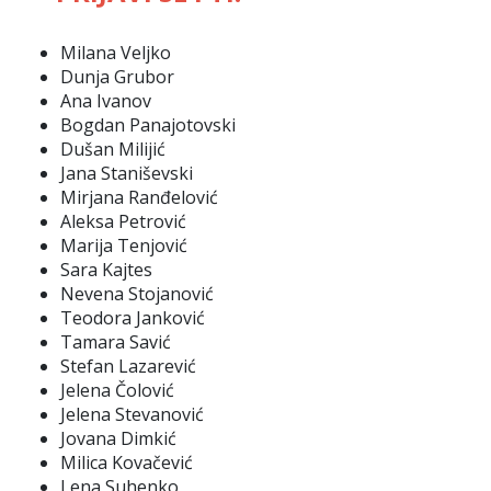
Milana Veljko
Dunja Grubor
Ana Ivanov
Bogdan Panajotovski
Dušan Milijić
Jana Staniševski
Mirjana Ranđelović
Aleksa Petrović
Marija Tenjović
Sara Kajtes
Nevena Stojanović
Teodora Janković
Tamara Savić
Stefan Lazarević
Jelena Čolović
Jelena Stevanović
Jovana Dimkić
Milica Kovačević
Lena Suhenko