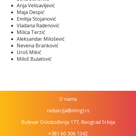
Anja Velisavljević
Maja Despić
Emilija Stojanović
Vladana Radenović
Milica Terzić
Aleksandar Milošević
Nevena Branković
Uroš Mikić
Miloš Bulatović
O nama
redakcija@mingl.rs
Bulevar Oslobođenja 177, Beograd Srbija
+381 60 306 1342