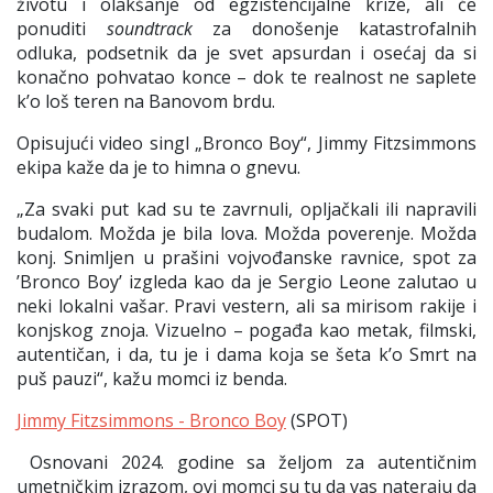
životu i olakšanje od egzistencijalne krize, ali će
ponuditi
soundtrack
za donošenje katastrofalnih
odluka, podsetnik da je svet apsurdan i osećaj da si
konačno pohvatao konce – dok te realnost ne saplete
k’o loš teren na Banovom brdu.
Opisujući video singl „Bronco Boy“, Jimmy Fitzsimmons
ekipa kaže da je to himna o gnevu.
„Za svaki put kad su te zavrnuli, opljačkali ili napravili
budalom. Možda je bila lova. Možda poverenje. Možda
konj. Snimljen u prašini vojvođanske ravnice, spot za
’Bronco Boy’ izgleda kao da je Sergio Leone zalutao u
neki lokalni vašar. Pravi vestern, ali sa mirisom rakije i
konjskog znoja. Vizuelno – pogađa kao metak, filmski,
autentičan, i da, tu je i dama koja se šeta k’o Smrt na
puš pauzi“, kažu momci iz benda.
Jimmy Fitzsimmons - Bronco Boy
(SPOT)
Osnovani 2024. godine sa željom za autentičnim
umetničkim izrazom, ovi momci su tu da vas nateraju da