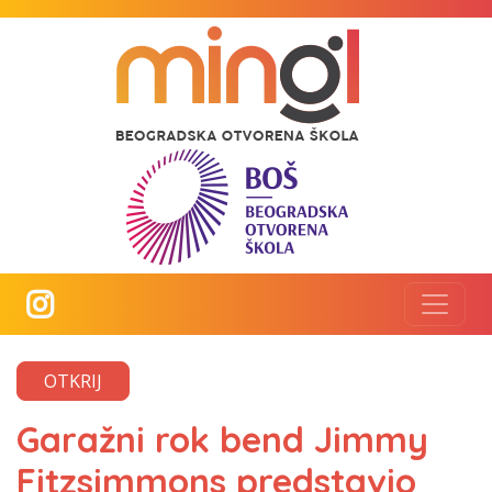
OTKRIJ
Garažni rok bend Jimmy
Fitzsimmons predstavio