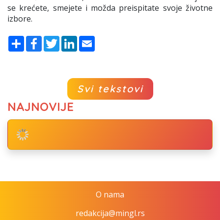
se krećete, smejete i možda preispitate svoje životne
izbore.
Share
Facebook
Twitter
LinkedIn
Email
Svi tekstovi
NAJNOVIJE
O nama
redakcija@mingl.rs