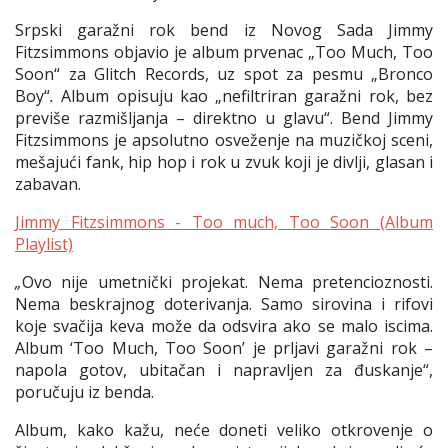
Srpski garažni rok bend iz Novog Sada Jimmy
Fitzsimmons objavio je album prvenac „Too Much, Too
Soon“ za Glitch Records, uz spot za pesmu „Bronco
Boy“
.
Album opisuju kao „nefiltriran garažni rok, bez
previše razmišljanja – direktno u glavu“. Bend Jimmy
Fitzsimmons je apsolutno osveženje na muzičkoj sceni,
mešajući fank, hip hop i rok u zvuk koji je divlji, glasan i
zabavan.
Jimmy Fitzsimmons - Too much, Too Soon (Album
Playlist)
„
Ovo nije umetnički projekat. Nema pretencioznosti.
Nema beskrajnog doterivanja.
Samo sirovina i rifovi
koje svačija keva može da odsvira ako se malo iscima.
Album ‘Too Much, Too Soon’ je prljavi garažni rok –
napola gotov, ubitačan i napravljen za đuskanje“,
poručuju iz benda.
Album, kako kažu, neće doneti veliko otkrovenje o