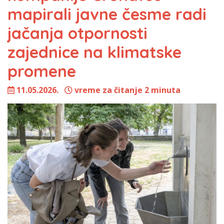
mapirali javne česme radi
jačanja otpornosti
zajednice na klimatske
promene
11.05.2026.
vreme za čitanje 2 minuta