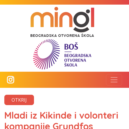
OTKRIJ
Mladi iz Kikinde i volonteri
kompanije Grundfos