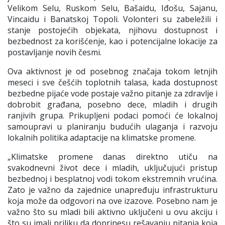
Velikom Selu, Ruskom Selu, Bašaidu, Iđošu, Sajanu,
Vincaidu i Banatskoj Topoli. Volonteri su zabeležili i
stanje postojećih objekata, njihovu dostupnost i
bezbednost za korišćenje, kao i potencijalne lokacije za
postavljanje novih česmi.
Ova aktivnost je od posebnog značaja tokom letnjih
meseci i sve češćih toplotnih talasa, kada dostupnost
bezbedne pijaće vode postaje važno pitanje za zdravlje i
dobrobit građana, posebno dece, mladih i drugih
ranjivih grupa. Prikupljeni podaci pomoći će lokalnoj
samoupravi u planiranju budućih ulaganja i razvoju
lokalnih politika adaptacije na klimatske promene.
„
Klimatske promene danas direktno utiču na
svakodnevni život dece i mladih, uključujući pristup
bezbednoj i besplatnoj vodi tokom ekstremnih vrućina.
Zato je važno da zajednice unapređuju infrastrukturu
koja može da odgovori na ove izazove. Posebno nam je
važno što su mladi bili aktivno uključeni u ovu akciju i
što su imali priliku da doprinesu rešavanju pitanja koja