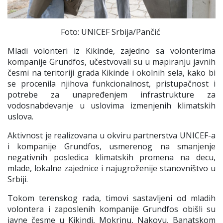
Foto: UNICEF Srbija/Pančić
Mladi volonteri iz Kikinde, zajedno sa volonterima
kompanije Grundfos, učestvovali su u mapiranju javnih
česmi na teritoriji grada Kikinde i okolnih sela, kako bi
se procenila njihova funkcionalnost, pristupačnost i
potrebe za unapređenjem infrastrukture za
vodosnabdevanje u uslovima izmenjenih klimatskih
uslova.
Aktivnost je realizovana u okviru partnerstva UNICEF-a
i kompanije Grundfos, usmerenog na smanjenje
negativnih posledica klimatskih promena na decu,
mlade, lokalne zajednice i najugroženije stanovništvo u
Srbiji.
Tokom terenskog rada, timovi sastavljeni od mladih
volontera i zaposlenih kompanije Grundfos obišli su
javne česme u Kikindi, Mokrinu, Nakovu, Banatskom