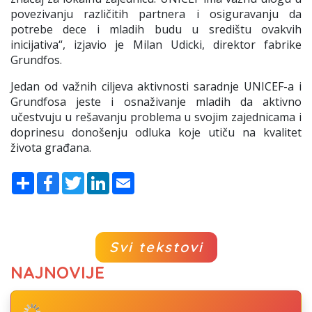
povezivanju različitih partnera i osiguravanju da
potrebe dece i mladih budu u središtu ovakvih
inicijativa
“, izjavio je
Milan Udicki, direktor fabrike
Grundfos
.
Jedan od važnih ciljeva aktivnosti saradnje UNICEF-a i
Grundfosa jeste i osnaživanje mladih da aktivno
učestvuju u rešavanju problema u svojim zajednicama i
doprinesu donošenju odluka koje utiču na kvalitet
života građana.
Share
Facebook
Twitter
LinkedIn
Email
Svi tekstovi
NAJNOVIJE