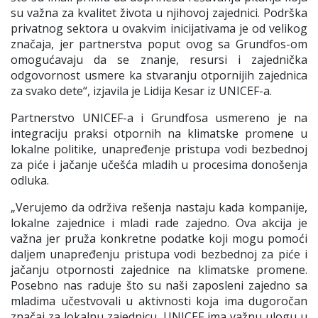
su važna za kvalitet života u njihovoj zajednici. Podrška
privatnog sektora u ovakvim inicijativama je od velikog
značaja, jer partnerstva poput ovog sa Grundfos-om
omogućavaju da se znanje, resursi i zajednička
odgovornost usmere ka stvaranju otpornijih zajednica
za svako dete
“, izjavila je
Lidija Kesar iz UNICEF-a
.
Partnerstvo UNICEF-a i Grundfosa usmereno je na
integraciju praksi otpornih na klimatske promene u
lokalne politike, unapređenje pristupa vodi bezbednoj
za piće i jačanje učešća mladih u procesima donošenja
odluka.
„
Verujemo da održiva rešenja nastaju kada kompanije,
lokalne zajednice i mladi rade zajedno. Ova akcija je
važna jer pruža konkretne podatke koji mogu pomoći
daljem unapređenju pristupa vodi bezbednoj za piće i
jačanju otpornosti zajednice na klimatske promene.
Posebno nas raduje što su naši zaposleni zajedno sa
mladima učestvovali u aktivnosti koja ima dugoročan
značaj za lokalnu zajednicu. UNICEF ima važnu ulogu u