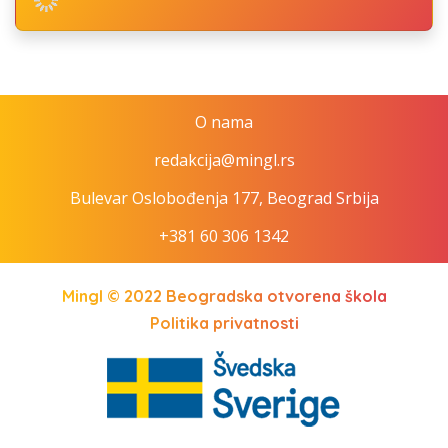
O nama
redakcija@mingl.rs
Bulevar Oslobođenja 177, Beograd Srbija
+381 60 306 1342
Mingl © 2022
Beogradska otvorena škola
Politika privatnosti