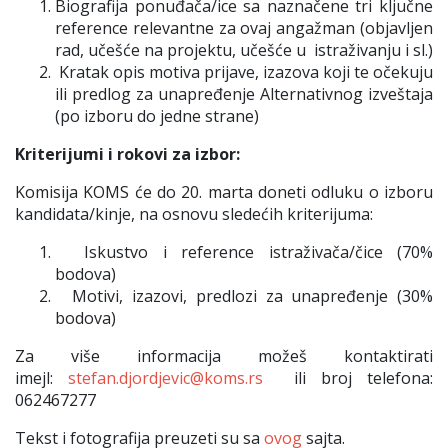
Biografija ponuđača/ice sa naznačene tri ključne
reference relevantne za ovaj angažman (objavljen
rad, učešće na projektu, učešće u istraživanju i sl.)
Kratak opis motiva prijave, izazova koji te očekuju
ili predlog za unapređenje Alternativnog izveštaja
(po izboru do jedne strane)
Kriterijumi i rokovi za izbor:
Komisija KOMS će do 20. marta doneti odluku o izboru
kandidata/kinje, na osnovu sledećih kriterijuma:
Iskustvo i reference istraživača/čice (70%
bodova)
Motivi, izazovi, predlozi za unapređenje (30%
bodova)
Za više informacija možeš kontaktirati
imejl:
stefan.djordjevic@koms.rs
ili broj telefona:
062467277
Tekst i fotografija preuzeti su sa
ovog
sajta.