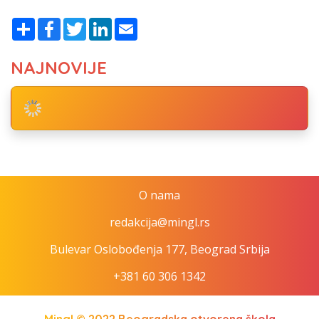
Share
Facebook
Twitter
LinkedIn
Email
NAJNOVIJE
O nama
redakcija@mingl.rs
Bulevar Oslobođenja 177, Beograd Srbija
+381 60 306 1342