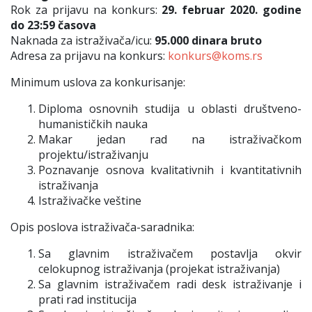
Rok za prijavu na konkurs:
29. februar 2020. godine
do 23:59 časova
Naknada za istraživača/icu:
95.000 dinara bruto
Adresa za prijavu na konkurs:
konkurs@koms.rs
Minimum uslova za konkurisanje:
Diploma osnovnih studija u oblasti društveno-
humanističkih nauka
Makar jedan rad na istraživačkom
projektu/istraživanju
Poznavanje osnova kvalitativnih i kvantitativnih
istraživanja
Istraživačke veštine
Opis poslova istraživača-saradnika:
Sa glavnim istraživačem postavlja okvir
celokupnog istraživanja (projekat istraživanja)
Sa glavnim istraživačem radi desk istraživanje i
prati rad institucija