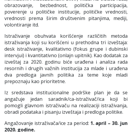
obrazovanje, bezbednost, politička participacija,
poverenje u političke institucije, političke vrednosti,
vrednosti prema širim društvenim pitanjima, mediji,
volontiranje itd.
Istraživanje obuhvata korišćenje različitih metoda
istraživanja koji su korišćeni u prethodna tri izveštaja:
desk istraživanje, kvalitativno (fokus grupe i dubinski
intervjui) i kvantitativno (onlajn upitnik). Kao dodatak za
izveštaj za 2020. godinu biće urađena i analiza rada
resornih i drugih važnih institucija za mlade i urađena
dva predloga javnih politika za teme koje mladi
prepoznaju kao prioritetne.
Iz sredstava institucionalne podrške plan je da se
angažuje jedan saradnik/ca-istraživač/ica koji bi
pomogli glavnom istraživaču na realizaciji istraživanja,
obradi podataka i pisanju izveštaja i predloga politike.
Angažovanje istraživača/ice za period:
1. april – 30. jun
2020. godine.