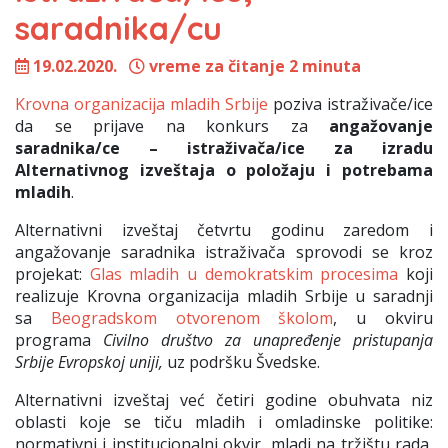
saradnika/cu
19.02.2020.
vreme za čitanje 2 minuta
Krovna organizacija mladih Srbije
poziva istraživače/ice
da se prijave na konkurs za
angažovanje
saradnika/ce – istraživača/ice za izradu
Alternativnog izveštaja o položaju i potrebama
mladih
.
Alternativni izveštaj četvrtu godinu zaredom i
angažovanje saradnika istraživača sprovodi se kroz
projekat:
Glas mladih u demokratskim procesima
koji
realizuje Krovna organizacija mladih Srbije u saradnji
sa
Beogradskom otvorenom školom
, u okviru
programa
Civilno društvo za unapređenje pristupanja
Srbije Evropskoj uniji,
uz podršku Švedske.
Alternativni izveštaj već četiri godine obuhvata niz
oblasti koje se tiču mladih i omladinske politike:
normativni i institucionalni okvir, mladi na tržištu rada,