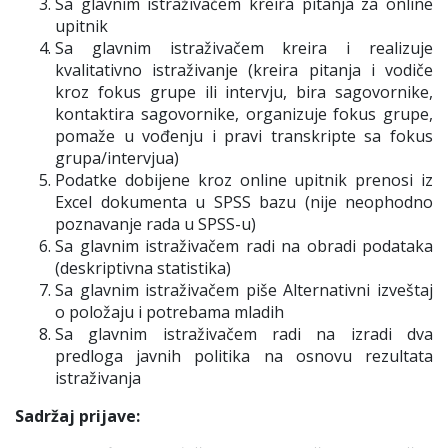
Sa glavnim istraživačem kreira pitanja za online
upitnik
Sa glavnim istraživačem kreira i realizuje
kvalitativno istraživanje (kreira pitanja i vodiče
kroz fokus grupe ili intervju, bira sagovornike,
kontaktira sagovornike, organizuje fokus grupe,
pomaže u vođenju i pravi transkripte sa fokus
grupa/intervjua)
Podatke dobijene kroz online upitnik prenosi iz
Excel dokumenta u SPSS bazu (nije neophodno
poznavanje rada u SPSS-u)
Sa glavnim istraživačem radi na obradi podataka
(deskriptivna statistika)
Sa glavnim istraživačem piše Alternativni izveštaj
o položaju i potrebama mladih
Sa glavnim istraživačem radi na izradi dva
predloga javnih politika na osnovu rezultata
istraživanja
Sadržaj prijave: