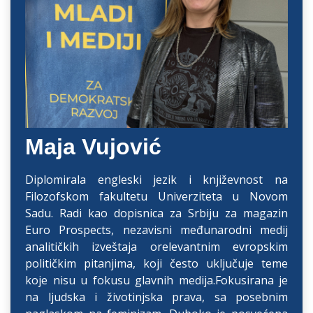
Maja Vujović
Diplomirala engleski jezik i književnost na
Filozofskom fakultetu Univerziteta u Novom
Sadu. Radi kao dopisnica za Srbiju za magazin
Euro Prospects, nezavisni međunarodni medij
analitičkih izveštaja orelevantnim evropskim
političkim pitanjima, koji često uključuje teme
koje nisu u fokusu glavnih medija.Fokusirana je
na ljudska i životinjska prava, sa posebnim