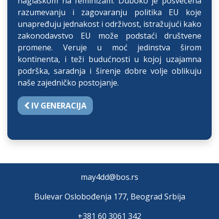
naglaskom na feminizam. Duboko je posvećena
razumevanju i zagovaranju politika EU koje
unapređuju jednakost i održivost, istražujući kako
zakonodavstvo EU može podstaći društvene
promene. Veruje u moć jedinstva širom
kontinenta, i teži budućnosti u kojoj uzajamna
podrška, saradnja i širenje dobre volje oblikuju
naše zajedničko postojanje.
IV GENERACIJA
may4dd@bos.rs
Bulevar Oslobođenja 177, Beograd Srbija
+381 60 3061 342