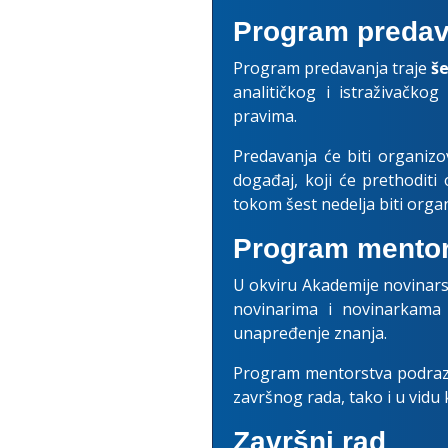
Program preda
Program predavanja traje
š
analitičkog i istraživačko
pravima.
Predavanja će biti organizo
događaj, koji će prethoditi
tokom šest nedelja biti orga
Program mentor
U okviru Akademije novinars
novinarima i novinarkama 
unapređenje znanja.
Program mentorstva podrazum
završnog rada, tako i u vidu 
Završni rad