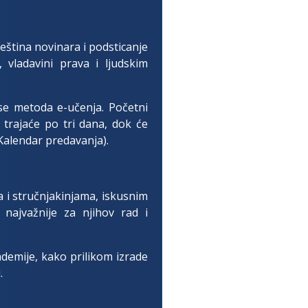
eština novinara i podsticanje
 vladavini prava i ljudskim
kse metoda e-učenja. Početni
 trajaće po tri dana, dok će
Kalendar predavanja).
 i stručnjakinjama, iskusnim
najvažnije za njihov rad i
demije, kako prilikom izrade
.