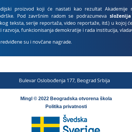
dijski proizvod koji će nastati kao rezultat Akademije 
podrške. Pod završnim radom se podrazumeva
složenij
čkog teksta, serije reportaža, video reportaže, itd.) u kojoj 
 razvoja, funkcionisanja demokratije i rada institucija, vlada
predviđene su i novčane nagrade.
Bulevar Oslobođenja 177, Beograd Srbija
Mingl © 2022
Beogradska otvorena škola
Politika privatnosti