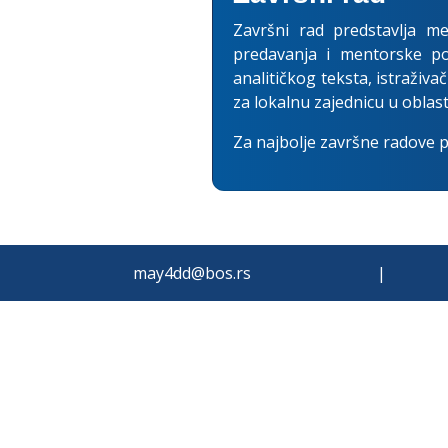
Završni rad predstavlja me
predavanja i mentorske 
analitičkog teksta, istraživa
za lokalnu zajednicu u oblasti
Za najbolje završne radove 
may4dd@bos.rs
|