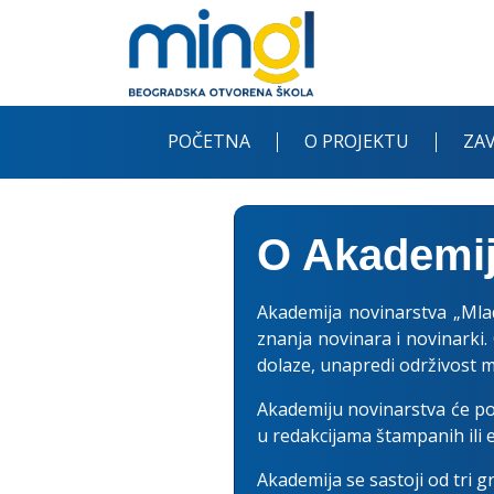
POČETNA
O PROJEKTU
ZAV
O Akademij
Akademija novinarstva „Mladi
znanja novinara i novinarki.
dolaze, unapredi održivost 
Akademiju novinarstva će po
u redakcijama štampanih ili el
Akademija se sastoji od tri g