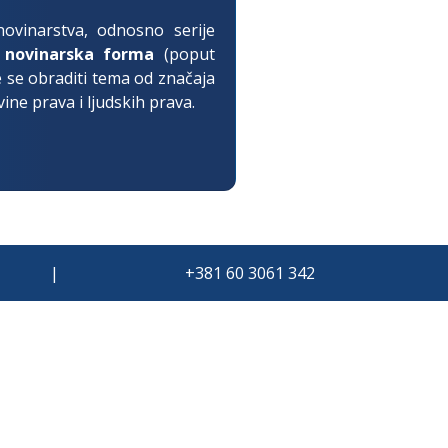
novinarstva, odnosno serije
a novinarska forma
(poput
će se obraditi tema od značaja
vine prava i ljudskih prava.
|
+381 60 3061 342