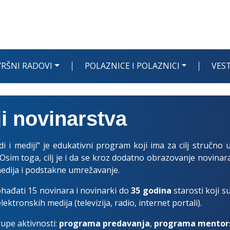
RŠNI RADOVI
POLAZNICE I POLAZNICI
VEST
i novinarstva
 i mediji“ je edukativni program koji ima za cilj stručno 
 Osim toga, cilj je i da se kroz dodatno obrazovanje novinara
medija i podstakne umrežavanje.
hađati 15 novinara i novinarki do
35 godina
starosti koji s
ektronskih medija (televizija, radio, internet portali).
rupe aktivnosti:
programa predavanja
,
programa mentor