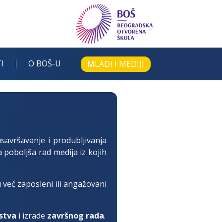
I
O BOŠ-U
MLADI I MEDIJI
usavršavanje i produbljivanja
 poboljša rad medija iz kojih
u već zaposleni ili angažovani
stva
i izrade
završnog rada
.