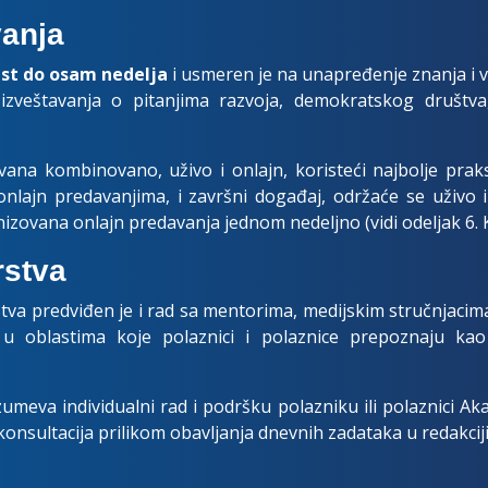
vanja
est do osam nedelja
i usmeren je na unapređenje znanja i v
g izveštavanja o pitanjima razvoja, demokratskog društva,
vana kombinovano, uživo i onlajn, koristeći najbolje pra
 onlajn predavanjima, i završni događaj, održaće se uživo i
nizovana onlajn predavanja jednom nedeljno (vidi odeljak 6. 
stva
tva predviđen je i rad sa mentorima, medijskim stručnjacima
u oblastima koje polaznici i polaznice prepoznaju kao 
eva individualni rad i podršku polazniku ili polaznici Aka
konsultacija prilikom obavljanja dnevnih zadataka u redakciji