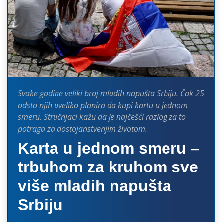
Svake godine veliki broj mladih napušta Srbiju. Čak 25
odsto njih uveliko planira da kupi kartu u jednom
smeru. Stručnjaci kažu da je najčešći razlog za to
potraga za dostojanstvenjim životom.
Karta u jednom smeru –
trbuhom za kruhom sve
više mladih napušta
Srbiju