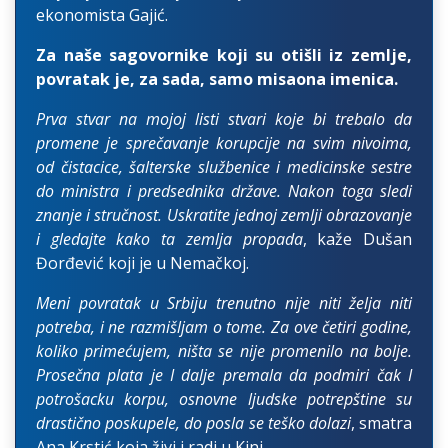
ekonomista Gajić.
Za naše sagovornike koji su otišli iz zemlje,
povratak je, za sada, samo misaona imenica.
Prva stvar na mojoj listi stvari koje bi trebalo da
promene je sprečavanje korupcije na svim nivoima,
od čistacice, šalterske službenice i medicinske sestre
do ministra i predsednika države. Nakon toga sledi
znanje i stručnost. Uskratite jednoj zemlji obrazovanje
i gledajte kako ta zemlja propada
, kaže Dušan
Đorđević koji je u Nemačkoj.
Meni povratak u Srbiju trenutno nije niti želja niti
potreba, i ne razmišljam o tome. Za ove četiri godine,
koliko primećujem, ništa se nije promenilo na bolje.
Prosečna plata je I dalje premala da podmiri čak I
potrošacku korpu, osnovne ljudske potrepštine su
drastično poskupele, do posla se teško dolazi
, smatra
Ana Krstić koja živi i radi u Kini.