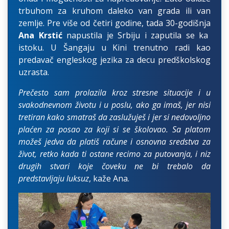
trbuhom za kruhom daleko van grada ili van
zemlje. Pre više od četiri godine, tada 30-godišnja
Ana Krstić
napustila je Srbiju i zaputila se ka
istoku. U Šangaju u Kini trenutno radi kao
predavač engleskog jezika za decu predškolskog
uzrasta.
Prečesto sam prolazila kroz stresne situacije i u
svakodnevnom životu i u poslu, ako ga imaš, jer nisi
tretiran kako smatraš da zaslužuješ i jer si nedovoljno
plaćen za posao za koji si se školovao. Sa platom
možeš jedva da platiš račune i osnovna sredstva za
život, retko kada ti ostane recimo za putovanja, i niz
drugih stvari koje čoveku ne bi trebalo da
predstavljaju luksuz
, kaže Ana.