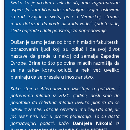
Svako ko je vredan i želi da uči, ima zagarantovan
uspeh. Ja sam lično vrlo zadovoljan svojim uslovima
za rad. Svugde u svetu, pa i u Nemačkoj, stranac
mora dokazati da vredi, ali kada vodeći ljudi to vide,
slede nagrade i dalji podsticaji za napredovanje.
Dušan je samo jedan od brojnih mladih fakultetski
obrazovanih ljudi koji su odlučili da svoj život
nastave da grade u nekoj od zemalja Zapadne
Evrope. Brine to što polovina mladih razmišlja da
se na takav korak odluči, a neki već uveliko
planiraju da se presele u inostranstvo.
Kako stoji u Alternativnom izveštaju o položaju i
potrebama mladih iz 2021. godine, došli smo do
podataka da četvrtina mladih uveliko planira da se
odseli iz zemlje. Takođe četvrtina ima želju da ode, ali
još uvek nisu ušli u proces planiranja. To su dosta
poražavajući podaci
, kaže
Danijela Nikolić
iz