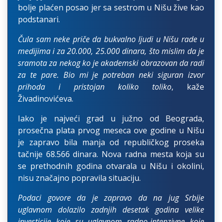
bolje plaćen posao jer sa sestrom u Nišu žive kao
podstanari.
Čula sam neke priče da bukvalno ljudi u Nišu rade u
medijima i za 20.000, 25.000 dinara, što mislim da je
sramota za nekog ko je akademski obrazovan da radi
za te pare. Bio mi je potreban neki siguran izvor
prihoda i pristojan koliko toliko
, kaže
Živadinovićeva.
Iako je najveći grad u južno od Beograda,
prosečna plata prvog meseca ove godine u Nišu
je zapravo bila manja od republičkog proseka
tačnije 68.566 dinara. Nova radna mesta koja su
se prethodnih godina otvarala u Nišu i okolini,
nisu značajno popravila situaciju.
Podaci govore da je zapravo da na jug Srbije
uglavnom dolazilo zadnjih desetak godina velike
investicije koje su uglavnom radno-intenzivne koje