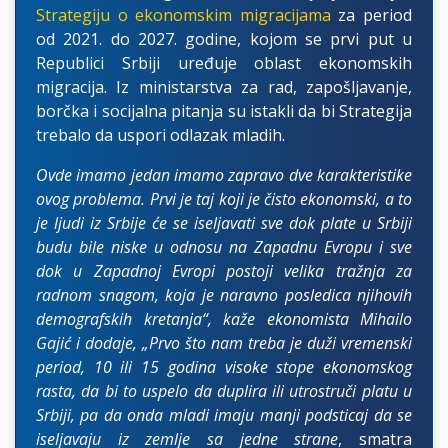
Strategiju o ekonomskim migracijama
za period
od 2021. do 2027. godine, kojom se prvi put u
Republici Srbiji uređuje oblast ekonomskih
migracija. Iz ministarstva za rad, zapošljavanje,
borčka i socijalna pitanja su istakli da bi Strategija
trebalo da uspori odlazak mladih.
Ovde imamo jedan imamo zapravo dve karakteristike
ovog problema. Prvi je taj koji je čisto ekonomski, a to
je ljudi iz Srbije će se iseljavati sve dok plate u Srbiji
budu bile niske u odnosu na Zapadnu Evropu i sve
dok u Zapadnoj Evropi postoji velika tražnja za
radnom snagom, koja je naravno posledica njihovih
demografskih kretanja“, kaže ekonomista Mihailo
Gajić i dodaje, „Prvo što nam treba je duži vremenski
period, 10 ili 15 godina visoke stope ekonomskog
rasta, da bi to uspelo da duplira ili utrostruči platu u
Srbiji, pa da onda mladi imaju manji podsticaj da se
iseljavaju iz zemlje sa jedne strane
, smatra