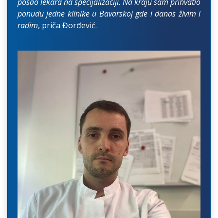
posao lekara na specijalizaciji. Na kraju sam prihvatio
ponudu jedne klinike u Bavarskoj gde i danas živim i
radim
, priča Đorđević.