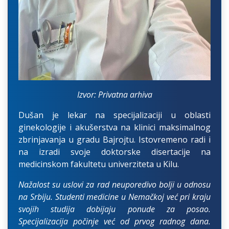
Izvor: Privatna arhiva
Dušan je lekar na specijalizaciji u oblasti
ginekologije i akušerstva na klinici maksimalnog
zbrinjavanja u gradu Bajrojtu. Istovremeno radi i
na izradi svoje doktorske disertacije na
medicinskom fakultetu univerziteta u Kilu.
Nažalost su uslovi za rad neuporedivo bolji u odnosu
na Srbiju. Studenti medicine u Nemačkoj već pri kraju
svojih studija dobijaju ponude za posao.
Specijalizacija počinje već od prvog radnog dana.