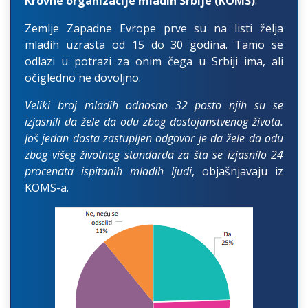
Krovne organizacije mladih Srbije (KOMS)
.
Zemlje Zapadne Evrope prve su na listi želja
mladih uzrasta od 15 do 30 godina. Tamo se
odlazi u potrazi za onim čega u Srbiji ima, ali
očigledno ne dovoljno.
Veliki broj mladih odnosno 32 posto njih su se
izjasnili da žele da odu zbog dostojanstvenog života.
Još jedan dosta zastupljen odgovor je da žele da odu
zbog višeg životnog standarda za šta se izjasnilo 24
procenata ispitanih mladih ljudi
, objašnjavaju iz
KOMS-a.