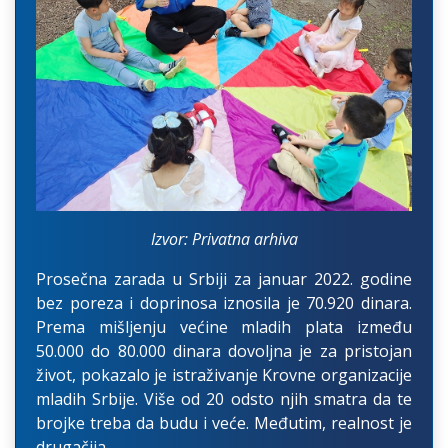
Izvor: Privatna arhiva
Prosečna zarada u Srbiji za januar 2022. godine
bez poreza i doprinosa iznosila je 70.920 dinara.
Prema mišljenju većine mladih plata između
50.000 do 80.000 dinara dovoljna je za pristojan
život, pokazalo je istraživanje Krovne organizacije
mladih Srbije. Više od 20 odsto njih smatra da te
brojke treba da budu i veće. Međutim, realnost je
drugačija.