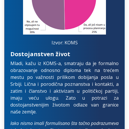
Izvor: KOMS
Dostojanstven život
Mladi, kažu iz KOMS-a, smatraju da je formalno
obrazovanje odnosno diploma tek na trećem
mestu po važnosti prilikom dobijanja posla u
Srbiji. Lična i porodična poznanstva i kontakti, a
zatim i članstvo i aktivizam u političkoj partiji,
imaju veću ulogu. Zato u potrazi za
dostojanstvenijim životom odlaze van granice
naše zemlje.
Iako nismo imali formulisano šta tačno podrazumeva