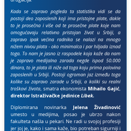
Kada se zapravo pogleda ta statistika vidi se da
postoji deo zaposlenih koji ima pristojne plate, dakle
to je prosečna i više od te prosečne plate koje nam
omogućavaju relativno pristojan život u Srbiji, a
zapravo ipak većina radnika se nalazi na mnogo
nižem nivou plata - oko minimalca i par hiljada iznad
toga. To nam je jasno iz raspodele koja kaže da nam
je zapravo medijalna zarada negde ispod 50.000
dinara, to je plata ili niže od toga koju prima polovina
zaposlenih u Srbiji. Postoji ogroman jaz između toga
kolike su zapravo zarade u Srbiji, a koliki su realni
troškovi života
, smatra ekonomista
Mihailo Gajić
,
direktor Istraživačke jedinice
Libek.
Diplomirana novinarka
Jelena Živadinović
umesto u medijima, posao je ubrzo nakon
fakulteta našla u pekari. Ne radi u svojoj profesiji
jer joj je, kako i sama kaže, bio potreban sigurniji i