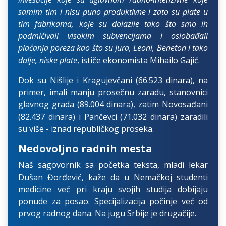
samim tim i nisu puno produktivne i zato su plate u
tim fabrikama, koje su dolazile tako što smo ih
podmićivali visokim subvencijama i oslobađali
plaćanja poreza kao što su Jura, Leoni, Beneton i tako
dalje, niske plate
, ističe ekonomista Mihailo Gajić.
Dok su Nišlije i Kragujevčani (66.523 dinara), na
primer, imali manju prosečnu zaradu, stanovnici
glavnog grada (89.004 dinara), zatim Novosađani
(82.437 dinara) i Pančevci (71.032 dinara) zaradili
su više - iznad republičkog proseka.
Nedovoljno radnih mesta
Naš sagovornik sa početka teksta, mladi lekar
Dušan Đorđević, kaže da u Nemačkoj studenti
medicine već pri kraju svojih studija dobijaju
ponude za posao. Specijalizacija počinje već od
prvog radnog dana. Na jugu Srbije je drugačije.