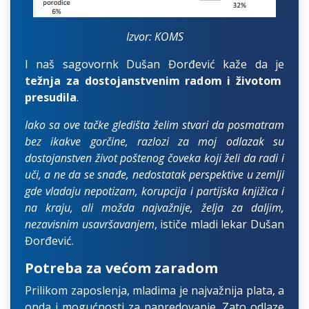
Izvor: KOMS
I naš sagovornk Dušan Đorđević kaže da je
težnja za dostojanstvenim radom i životom
presudila
.
Iako sa ove tačke gledišta želim stvari da posmatram
bez ikakve gorčine, razlozi za moj odlazak su
dostojanstven život poštenog čoveka koji želi da radi i
uči, a ne da se snađe, nedostatak perspektive u zemlji
gde vladaju nepotizam, korupcija i partijska knjižica i
na kraju, ali možda najvažnije, želja za daljim,
nezavisnim usavršavanjem
, ističe mladi lekar Dušan
Đorđević.
Potreba za većom zaradom
Prilikom zaposlenja, mladima je najvažnija plata, a
onda i mogućnosti za napredovanje. Zato odlaze