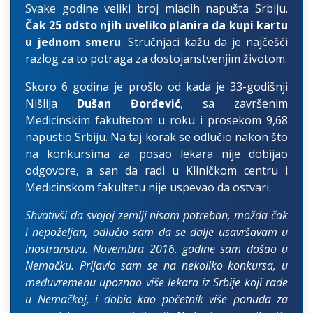
Svake godine veliki broj mladih napušta Srbiju.
Čak 25 odsto njih uveliko planira da kupi kartu
u jednom smeru
. Stručnjaci kažu da je najčešći
razlog za to potraga za dostojanstvenjim životom.
Skoro 6 godina je prošlo od kada je 33-godišnji
Nišlija
Dušan Đorđević
, sa završenim
Medicinskim fakultetom u roku i prosekom 9,68
napustio Srbiju. Na taj korak se odlučio nakon što
na konkursima za posao lekara nije dobijao
odgovore, a san da radi u Kliničkom centru i
Medicinskom fakultetu nije uspevao da ostvari.
Shvativši da svojoj zemlji nisam potreban, možda čak
i nepoželjan, odlučio sam da se dalje usavršavam u
inostranstvu. Novembra 2016. godine sam došao u
Nemačku. Prijavio sam se na nekoliko konkursa, u
međuvremenu upoznao više lekara iz Srbije koji rade
u Nemačkoj, i dobio kao početnik više ponuda za