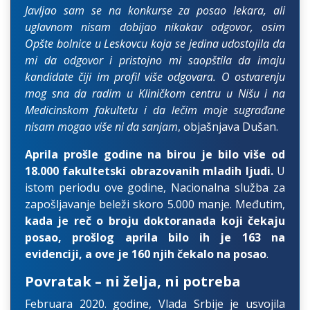
Javljao sam se na konkurse za posao lekara, ali
uglavnom nisam dobijao nikakav odgovor, osim
Opšte bolnice u Leskovcu koja se jedina udostojila da
mi da odgovor i pristojno mi saopštila da imaju
kandidate čiji im profil više odgovara. O ostvarenju
mog sna da radim u Kliničkom centru u Nišu i na
Medicinskom fakultetu i da lečim moje sugrađane
nisam mogao više ni da sanjam
, objašnjava Dušan.
Aprila prošle godine na birou je bilo više od
18.000 fakultetski obrazovanih mladih ljudi.
U
istom periodu ove godine, Nacionalna služba za
zapošljavanje beleži skoro 5.000 manje. Međutim,
kada je reč o broju doktoranada koji čekaju
posao, prošlog aprila bilo ih je 163 na
evidenciji, a ove je 160 njih čekalo na posao
.
Povratak – ni želja, ni potreba
Februara 2020. godine, Vlada Srbije je usvojila