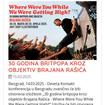
30 GODINA BRITPOPA KROZ
OBJEKTIV BRAJANA RAŠIĆA
15.03.2025.
Beograd, 14.03.2025 - Deveta Kontakt
konferencija u Beogradu zvanično će biti
otvorena izložbom ,,30 godina britpopa kroz
objektiv Brajana Rašića - Where Were You While
We Were Getting High?" Izložba će biti otvorena