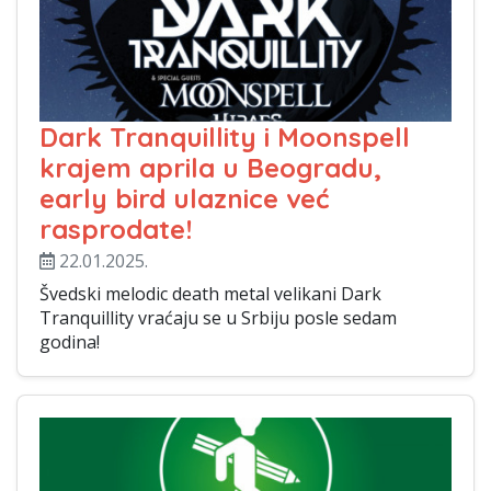
Dark Tranquillity i Moonspell
krajem aprila u Beogradu,
early bird ulaznice već
rasprodate!
22.01.2025.
Švedski melodic death metal velikani Dark
Tranquillity vraćaju se u Srbiju posle sedam
godina!