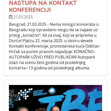
NASTUPA NA KONTAKT
KONFERENCIJI
21.03.2025.
Beograd, 21.03.2025 - Nema mnogo koncerata u
Beogradu koji opravdano mogu da se najave uz
prilog „konačno“. Ali za ovaj, koji se priprema u
Dorćol Platzu 22. marta 2025. u okviru devete
Kontakt konferencije, promoterska kuća Odličan
Hrčak sa punim pravom najavljuje: KONAČNO -
AUTOPARK UŽIVO PRED PUBLIKOM! Autopark
izlazi na scenu šest godina od poslednjeg
koncerta i 13 godina od poslednjeg albuma.