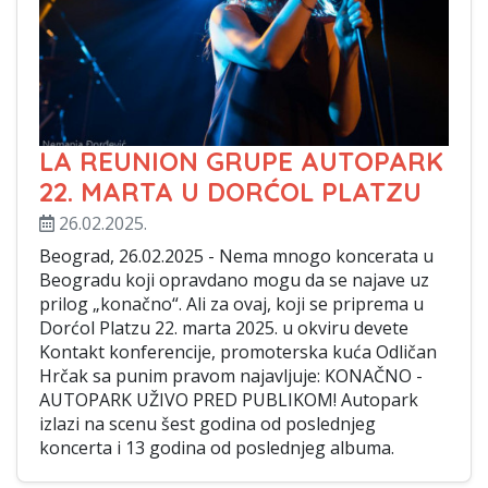
LA REUNION GRUPE AUTOPARK
22. MARTA U DORĆOL PLATZU
26.02.2025.
Beograd, 26.02.2025 - Nema mnogo koncerata u
Beogradu koji opravdano mogu da se najave uz
prilog „konačno“. Ali za ovaj, koji se priprema u
Dorćol Platzu 22. marta 2025. u okviru devete
Kontakt konferencije, promoterska kuća Odličan
Hrčak sa punim pravom najavljuje: KONAČNO -
AUTOPARK UŽIVO PRED PUBLIKOM! Autopark
izlazi na scenu šest godina od poslednjeg
koncerta i 13 godina od poslednjeg albuma.