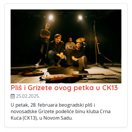
Pliš i Grizete ovog petka u CK13
25.02.2025.
U petak, 28. februara beogradski pliš i
novosadske Grizete podeliće binu kluba Crna
Kuća (CK13), u Novom Sadu.