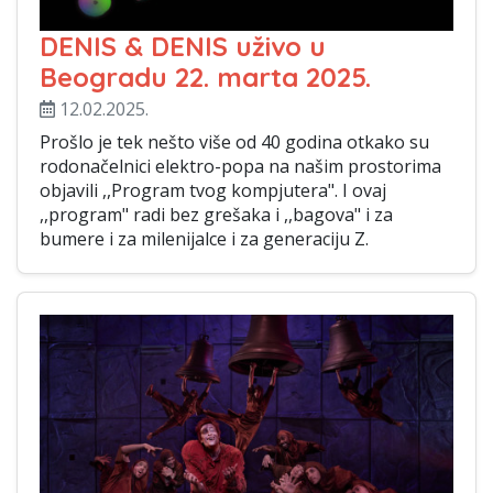
DENIS & DENIS uživo u
Beogradu 22. marta 2025.
12.02.2025.
Prošlo je tek nešto više od 40 godina otkako su
rodonačelnici elektro-popa na našim prostorima
objavili ,,Program tvog kompjutera". I ovaj
,,program" radi bez grešaka i ,,bagova" i za
bumere i za milenijalce i za generaciju Z.