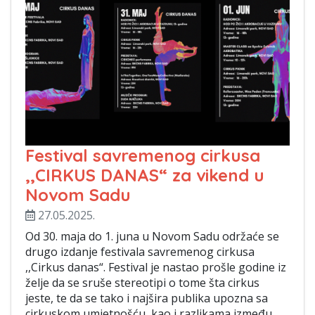
Festival savremenog cirkusa
,,CIRKUS DANAS“ za vikend u
Novom Sadu
27.05.2025.
Od 30. maja do 1. juna u Novom Sadu održaće se
drugo izdanje festivala savremenog cirkusa
,,Cirkus danas“. Festival je nastao prošle godine iz
želje da se sruše stereotipi o tome šta cirkus
jeste, te da se tako i najšira publika upozna sa
cirkuskom umjetnošću, kao i razlikama između