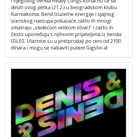
i njegovog benda Heavy Lungs konačno će se
desiti ovog petka (21.2.) u beogradskom klubu
Karmakoma. Bend izuzetne energije i sjajnog
scenskog nastupa pokazaće zašto ih mnogi
smatraju „sledećom velikom stvari“ i zašto ih
često upoređuju s njihovim prijateljima iz benda
IDLES. Ulaznice su u pretprodaji po ceni od 2100
dinara i mogu se nabaviti putem Gigstix-a!