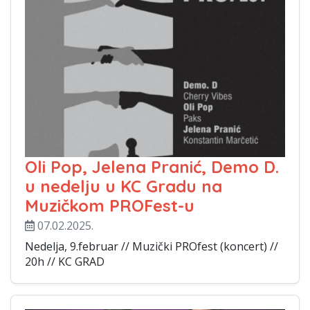
Oli Pop, Jelena Pranić, Demo D.
u nedelju u KC Gradu na
Muzičkom PROFest-u
07.02.2025.
Nedelja, 9.februar // Muzički PROfest (koncert) //
20h // KC GRAD