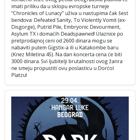
imati priliku da u sklopu evropske turneje
"Chronicles of Lunacy" uživa u nastupima čak šest
bendova: Defeated Sanity, To Violently Vomit (ex-
Disgorge), Putrid Pile, Embryonic Devourment,
Asylum TX i domaćih Deadspawned! Ulaznice po
pretprodajnoj ceni od 2600 dinara mogu se
nabaviti putem Gigstix-a ili u Katakombe baru
(Knez Miletina 45). Na dan koncerta cena će biti
3000 dinara. Svi ljubitelji brutalnosti ovog žanra
ne smeju propustiti ovu poslasticu u Dorćol
Platzu!