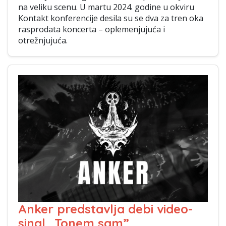
na veliku scenu. U martu 2024. godine u okviru
Kontakt konferencije desila su se dva za tren oka
rasprodata koncerta – oplemenjujuća i
otrežnjujuća.
Anker predstavlja debi video-
singl „Tonem sam”