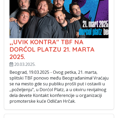
,,UVIK KONTRA" TBF NA
DORĆOL PLATZU 21. MARTA
2025.
20.03.2025.
Beograd, 19.03.2025 - Ovog petka, 21. marta,
splitski TBF ponovo među Beograđanima! Vraćaju
se na mesto gde su publiku prošli put i ostavili u
,,poželjenju", u Dorćol Platz, a u okviru revijalnog
dela devete Kontakt konferencije u organizaciji
promoterske kuće Odličan Hrčak.