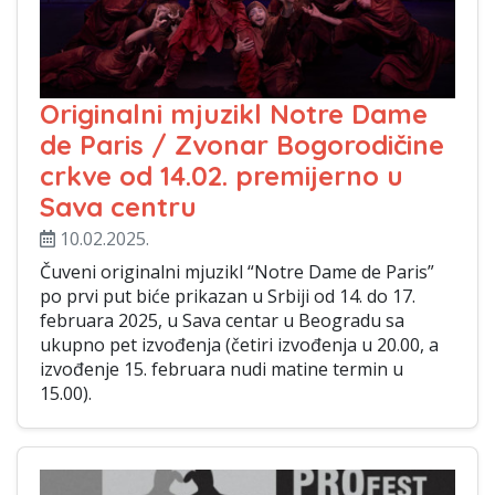
Originalni mjuzikl Notre Dame
de Paris / Zvonar Bogorodičine
crkve od 14.02. premijerno u
Sava centru
10.02.2025.
Čuveni originalni mjuzikl “Notre Dame de Paris”
po prvi put biće prikazan u Srbiji od 14. do 17.
februara 2025, u Sava centar u Beogradu sa
ukupno pet izvođenja (četiri izvođenja u 20.00, a
izvođenje 15. februara nudi matine termin u
15.00).