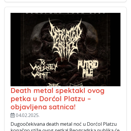
Death metal spektakl ovog
petka u Dorćol Platzu –
objavljena satnica!
04.02.2025.
Dugoočekivana death metal noć u Dorćol Platzu
konačno stiže ovog petka! Beogradska publika će