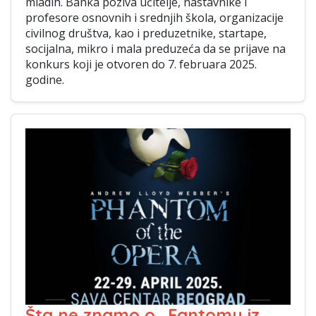
mladih. Banka poziva učitelje, nastavnike i
profesore osnovnih i srednjih škola, organizacije
civilnog društva, kao i preduzetnike, startape,
socijalna, mikro i mala preduzeća da se prijave na
konkurs koji je otvoren do 7. februara 2025.
godine.
Šta ne znamo o „Fantomu iz