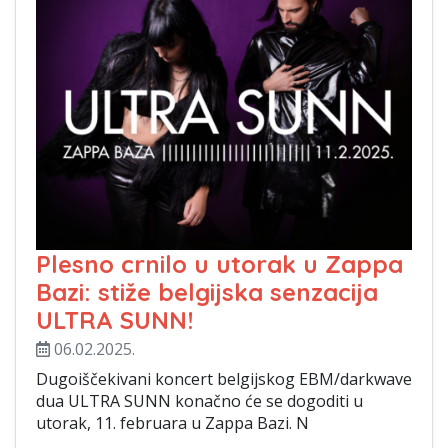
Plesno crnilo u utorak u Zappa
Bazi: stiže belgijska senzacija
ULTRA SUNN!
06.02.2025.
Dugoiščekivani koncert belgijskog EBM/darkwave
dua ULTRA SUNN konačno će se dogoditi u
utorak, 11. februara u Zappa Bazi. N