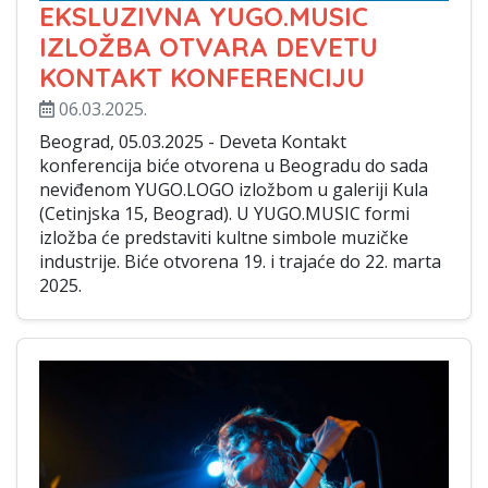
EKSLUZIVNA YUGO.MUSIC
IZLOŽBA OTVARA DEVETU
KONTAKT KONFERENCIJU
06.03.2025.
Beograd, 05.03.2025 - Deveta Kontakt
konferencija biće otvorena u Beogradu do sada
neviđenom YUGO.LOGO izložbom u galeriji Kula
(Cetinjska 15, Beograd). U YUGO.MUSIC formi
izložba će predstaviti kultne simbole muzičke
industrije. Biće otvorena 19. i trajaće do 22. marta
2025.