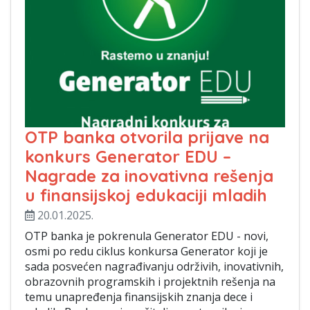
OTP banka otvorila prijave na
konkurs Generator EDU –
Nagrade za inovativna rešenja
u finansijskoj edukaciji mladih
20.01.2025.
OTP banka je pokrenula Generator EDU - novi,
osmi po redu ciklus konkursa Generator koji je
sada posvećen nagrađivanju održivih, inovativnih,
obrazovnih programskih i projektnih rešenja na
temu unapređenja finansijskih znanja dece i