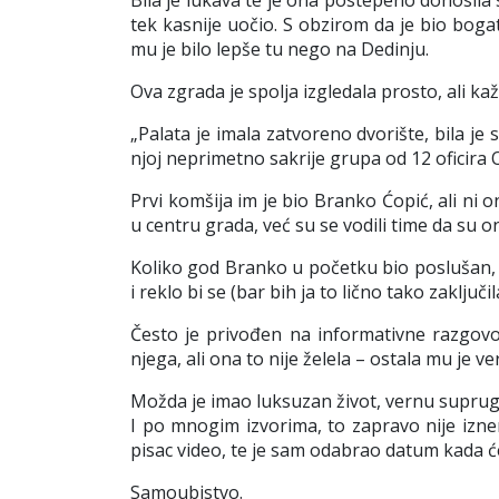
Bila je lukava te je ona postepeno donosila 
tek kasnije uočio. S obzirom da je bio bogat
mu je bilo lepše tu nego na Dedinju.
Ova zgrada je spolja izgledala prosto, ali ka
„Palata je imala zatvoreno dvorište, bila je
njoj neprimetno sakrije grupa od 12 oficira 
Prvi komšija im je bio Branko Ćopić, ali ni 
u centru grada, već su se vodili time da su 
Koliko god Branko u početku bio poslušan,
i reklo bi se (bar bih ja to lično tako zaklj
Često je privođen na informativne razgovor
njega, ali ona to nije želela – ostala mu je ve
Možda je imao luksuzan život, vernu suprugu
I po mnogim izvorima, to zapravo nije iznena
pisac video, te je sam odabrao datum kada će
Samoubistvo.