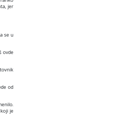
 Branko
ta, jer
da se u
aš ovde
tovnik
ede od
menilo.
koji je