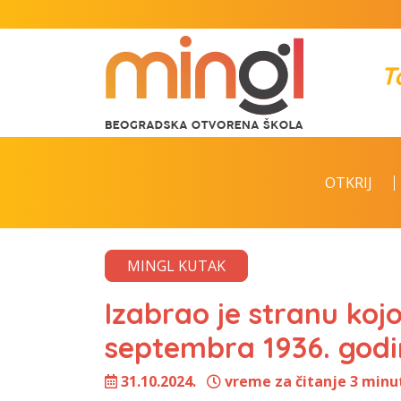
T
OTKRIJ
MINGL KUTAK
Izabrao je stranu ko
septembra 1936. godi
31.10.2024.
vreme za čitanje 3 minu