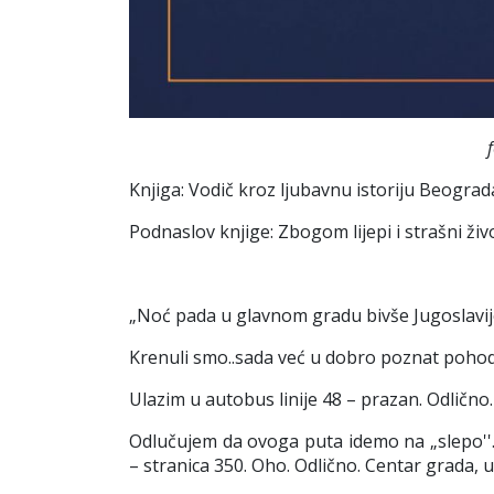
Knjiga: Vodič kroz ljubavnu istoriju Beogra
Podnaslov knjige: Zbogom lijepi i strašni živ
„Noć pada u glavnom gradu bivše Jugoslavij
Krenuli smo..sada već u dobro poznat pohod
Ulazim u autobus linije 48 – prazan. Odlično
Odlučujem da ovoga puta idemo na „slepo''.
– stranica 350. Oho. Odlično. Centar grada, 