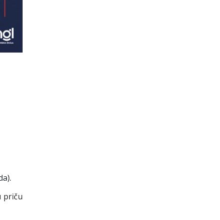
da).
 priču