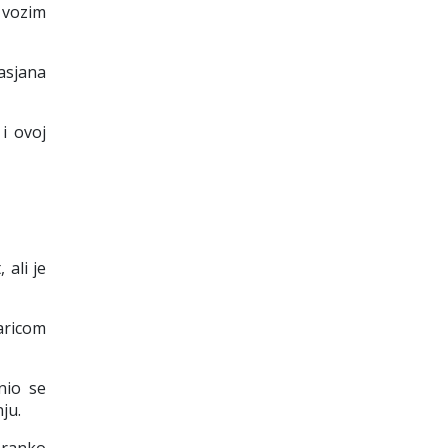
 vozim
asjana
i ovoj
ali je
aricom
nio se
ju.