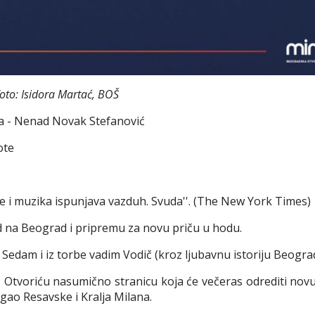
foto: Isidora Martać, BOŠ
da - Nenad Novak Stefanović
ote
e i muzika ispunjava vazduh. Svuda''. (The New York Times)
 na Beograd i pripremu za novu priču u hodu.
. Sedam i iz torbe vadim Vodič (kroz ljubavnu istoriju Beogra
 Otvoriću nasumično stranicu koja će večeras odrediti novu
ugao Resavske i Kralja Milana.