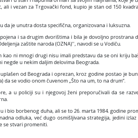
stvari u stan i napunila orman sa svojim haljinama, koje je
, ali i vezan za Trgovački fond, kupio je stan od 150 kvadra
žu da je unutra dosta specifična, organizovana i luksuzna.
 spojena i sa drugim dvorištima i bila je dovoljno prostrana 
Odeljenja zaštite naroda (OZNA)'', navodi se u Vodiču.
on kao ni mnogi drugi nisu imali predstavu da se oni kriju b
oni negde u nekim daljim delovima Beograda.
 uplašen od Beograda i oprezan, kroz godine postao je bun
učila) da se vodio onom čuvenom „Što na um, to na drum“.
e, a u policiji su i njegovoj ženi preporučivali da se razv
rna.
 i bio borbenog duha, ali se to 26. marta 1984. godine pro
dna odluka, već dugo osmišljivana strategija, jedini izlaz 
 se stvari promeniti.