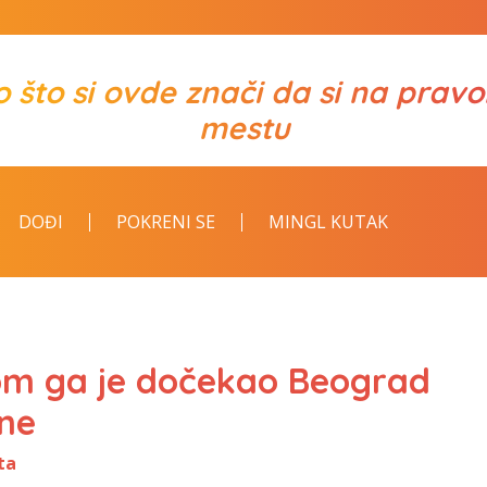
o što si ovde znači da si na prav
mestu
DOĐI
POKRENI SE
MINGL KUTAK
jom ga je dočekao Beograd
ne
ta