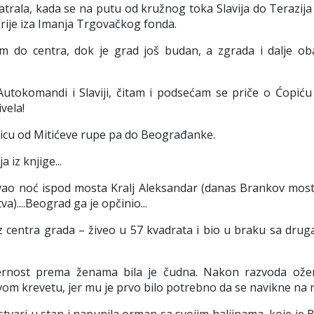
rala, kada se na putu od kružnog toka Slavija do Terazija
e krije iza Imanja Trgovačkog fonda.
 do centra, dok je grad još budan, a zgrada i dalje ob
tokomandi i Slaviji, čitam i podsećam se priče o Ćopiću 
vela!
icu od Mitićeve rupe pa do Beograđanke.
 iz knjige...
ao noć ispod mosta Kralj Aleksandar (danas Brankov most, 
a)....Beograd ga je opčinio...
z centra grada – živeo u 57 kvadrata i bio u braku sa drug
 vernost prema ženama bila je čudna. Nakon razvoda ože
vom krevetu, jer mu je prvo bilo potrebno da se navikne na n