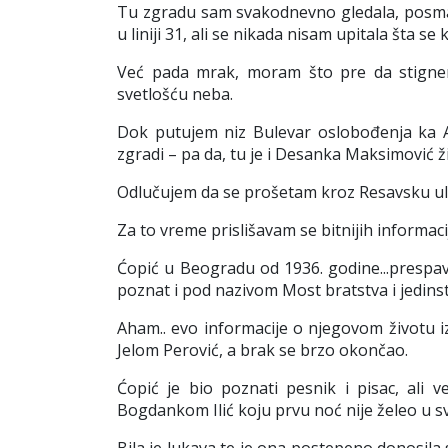
Tu zgradu sam svakodnevno gledala, posmat
u liniji 31, ali se nikada nisam upitala šta s
Već pada mrak, moram što pre da stignem
svetlošću neba.
Dok putujem niz Bulevar oslobođenja ka Au
zgradi – pa da, tu je i Desanka Maksimović ži
Odlučujem da se prošetam kroz Resavsku ul
Za to vreme prislišavam se bitnijih informacija
Ćopić u Beogradu od 1936. godine...prespav
poznat i pod nazivom Most bratstva i jedinstv
Aham.. evo informacije o njegovom životu i
Jelom Perović, a brak se brzo okončao.
Ćopić je bio poznati pesnik i pisac, ali
Bogdankom Ilić koju prvu noć nije želeo u s