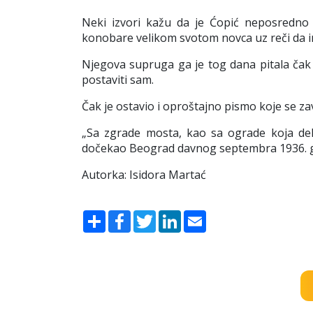
Neki izvori kažu da je Ćopić neposredno
konobare velikom svotom novca uz reči da im
Njegova supruga ga je tog dana pitala čak i
postaviti sam.
Čak je ostavio i oproštajno pismo koje se zavr
„Sa zgrade mosta, kao sa ograde koja del
dočekao Beograd davnog septembra 1936. g
Autorka: Isidora Martać
Share
Facebook
Twitter
LinkedIn
Email