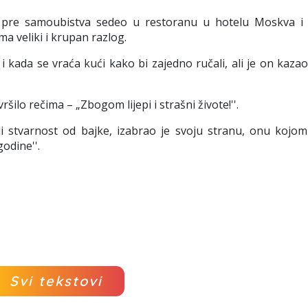
 pre samoubistva sedeo u restoranu u hotelu Moskva i 
a veliki i krupan razlog.
 kada se vraća kući kako bi zajedno ručali, ali je on kaza
šilo rečima – „Zbogom lijepi i strašni živote!''.
i stvarnost od bajke, izabrao je svoju stranu, onu kojom
odine''.
Svi tekstovi