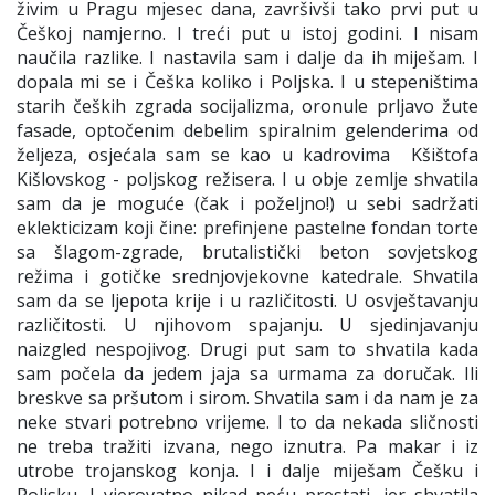
živim u Pragu mjesec dana, završivši tako prvi put u
Češkoj namjerno. I treći put u istoj godini. I nisam
naučila razlike. I nastavila sam i dalje da ih miješam. I
dopala mi se i Češka koliko i Poljska. I u stepeništima
starih čeških zgrada socijalizma, oronule prljavo žute
fasade, optočenim debelim spiralnim gelenderima od
željeza, osjećala sam se kao u kadrovima Kšištofa
Kišlovskog - poljskog režisera. I u obje zemlje shvatila
sam da je moguće (čak i poželjno!) u sebi sadržati
eklekticizam koji čine: prefinjene pastelne fondan torte
sa šlagom-zgrade, brutalistički beton sovjetskog
režima i gotičke srednjovjekovne katedrale. Shvatila
sam da se ljepota krije i u različitosti. U osvještavanju
različitosti. U njihovom spajanju. U sjedinjavanju
naizgled nespojivog. Drugi put sam to shvatila kada
sam počela da jedem jaja sa urmama za doručak. Ili
breskve sa pršutom i sirom. Shvatila sam i da nam je za
neke stvari potrebno vrijeme. I to da nekada sličnosti
ne treba tražiti izvana, nego iznutra. Pa makar i iz
utrobe trojanskog konja. I i dalje miješam Češku i