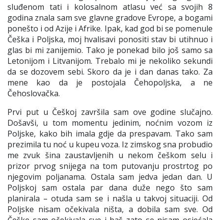
sluđenom tati i kolosalnom atlasu već sa svojih 8
godina znala sam sve glavne gradove Evrope, a bogami
ponešto i od Azije i Afrike. Ipak, kad god bi se pomenule
Češka i Poljska, moj hvalisavi ponositi stav bi utihnuo i
glas bi mi zanijemio. Tako je ponekad bilo još samo sa
Letonijom i Litvanijom. Trebalo mi je nekoliko sekundi
da se dozovem sebi. Skoro da je i dan danas tako. Za
mene kao da je postojala Čehopoljska, a ne
Čehoslovačka.
Prvi put u Češkoj završila sam ove godine slučajno.
Došavši, u tom momentu jedinim, noćnim vozom iz
Poljske, kako bih imala gdje da prespavam. Tako sam
prezimila tu noć u kupeu voza. Iz zimskog sna probudio
me zvuk šina zaustavljenih u nekom češkom selu i
prizor prvog snijega na tom putovanju prostrtog po
njegovim poljanama. Ostala sam jedva jedan dan. U
Poljskoj sam ostala par dana duže nego što sam
planirala – otuda sam se i našla u takvoj situaciji. Od
Poljske nisam očekivala ništa, a dobila sam sve. Od