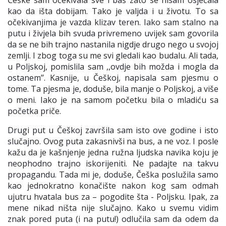
Češke sam očekivala sve i baš zato se nisam osjećala
kao da išta dobijam. Tako je valjda i u životu. To sa
očekivanjima je vazda klizav teren. Iako sam stalno na
putu i živjela bih svuda privremeno uvijek sam govorila
da se ne bih trajno nastanila nigdje drugo nego u svojoj
zemlji. I zbog toga su me svi gledali kao budalu. Ali tada,
u Poljskoj, pomislila sam
,,ovdje bih možda i mogla da
ostanem’’
. Kasnije, u Češkoj, napisala sam pjesmu o
tome. Ta pjesma je, doduše, bila manje o Poljskoj, a više
o meni. Iako je na samom početku bila o mladiću sa
početka priče.
Drugi put u Češkoj završila sam isto ove godine i isto
slučajno. Ovog puta zakasnivši na bus, a ne voz. I posle
kažu da je kašnjenje jedna ružna ljudska navika koju je
neophodno trajno iskorijeniti. Ne padajte na takvu
propagandu. Tada mi je, doduše, Češka poslužila samo
kao jednokratno konačište nakon kog sam odmah
ujutru hvatala bus za –
pogodite šta
- Poljsku. Ipak, za
mene nikad ništa nije slučajno. Kako u svemu vidim
znak pored puta
(i na putu!) odlučila sam da odem da