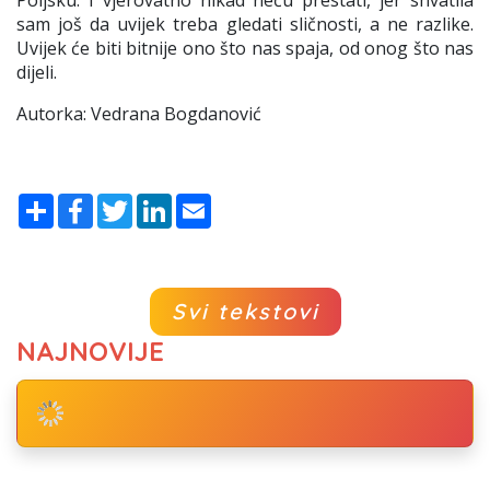
Poljsku. I vjerovatno nikad neću prestati, jer shvatila
sam još da uvijek treba gledati sličnosti, a ne razlike.
Uvijek će biti bitnije ono što nas spaja, od onog što nas
dijeli.
Autorka: Vedrana Bogdanović
Share
Facebook
Twitter
LinkedIn
Email
Svi tekstovi
NAJNOVIJE