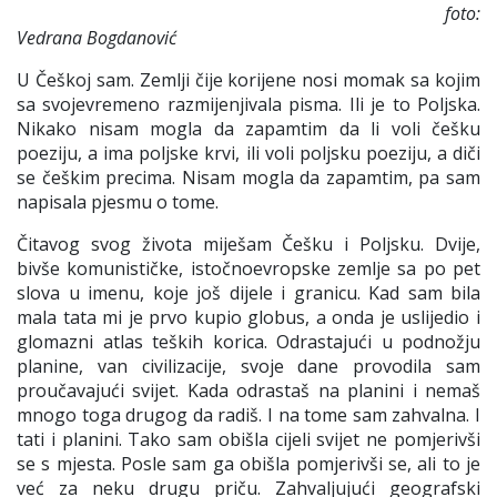
foto:
Vedrana Bogdanović
U Češkoj sam. Zemlji čije korijene nosi momak sa kojim
sa svojevremeno razmijenjivala pisma. Ili je to Poljska.
Nikako nisam mogla da zapamtim da li voli češku
poeziju, a ima poljske krvi, ili voli poljsku poeziju, a diči
se češkim precima. Nisam mogla da zapamtim, pa sam
napisala pjesmu o tome.
Čitavog svog života miješam Češku i Poljsku. Dvije,
bivše komunističke, istočnoevropske zemlje sa po pet
slova u imenu, koje još dijele i granicu. Kad sam bila
mala tata mi je prvo kupio globus, a onda je uslijedio i
glomazni atlas teških korica. Odrastajući u podnožju
planine, van civilizacije, svoje dane provodila sam
proučavajući svijet. Kada odrastaš na planini i nemaš
mnogo toga drugog da radiš. I na tome sam zahvalna. I
tati i planini. Tako sam obišla cijeli svijet ne pomjerivši
se s mjesta. Posle sam ga obišla pomjerivši se, ali to je
već za neku drugu priču. Zahvaljujući geografski