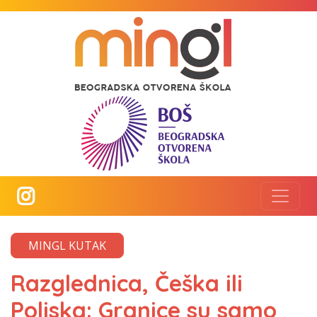
MINGL KUTAK
Razglednica, Češka ili
Poljska: Granice su samo