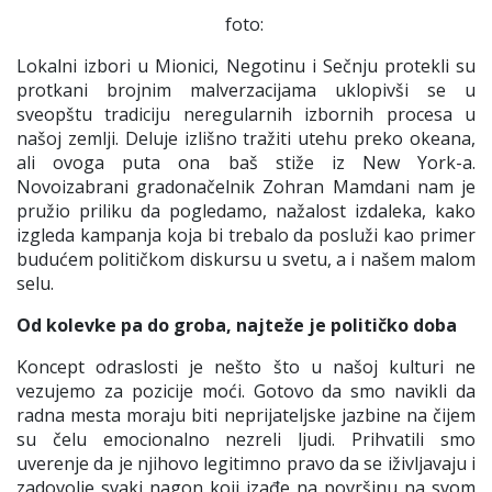
foto:
Lokalni izbori u Mionici, Negotinu i Sečnju protekli su
protkani brojnim malverzacijama uklopivši se u
sveopštu tradiciju neregularnih izbornih procesa u
našoj zemlji. Deluje izlišno tražiti utehu preko okeana,
ali ovoga puta ona baš stiže iz New York-a.
Novoizabrani gradonačelnik Zohran Mamdani nam je
pružio priliku da pogledamo, nažalost izdaleka, kako
izgleda kampanja koja bi trebalo da posluži kao primer
budućem političkom diskursu u svetu, a i našem malom
selu.
Od kolevke pa do groba, najteže je političko doba
Koncept odraslosti je nešto što u našoj kulturi ne
vezujemo za pozicije moći. Gotovo da smo navikli da
radna mesta moraju biti neprijateljske jazbine na čijem
su čelu emocionalno nezreli ljudi. Prihvatili smo
uverenje da je njihovo legitimno pravo da se iživljavaju i
zadovolje svaki nagon koji izađe na površinu na svom