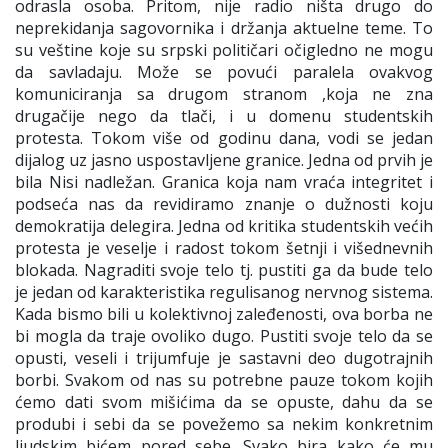
odrasla osoba. Pritom, nije radio ništa drugo do
neprekidanja sagovornika i držanja aktuelne teme. To
su veštine koje su srpski političari očigledno ne mogu
da savladaju. Može se povući paralela ovakvog
komuniciranja sa drugom stranom ,koja ne zna
drugačije nego da tlači, i u domenu studentskih
protesta. Tokom više od godinu dana, vodi se jedan
dijalog uz jasno uspostavljene granice. Jedna od prvih je
bila
Nisi nadležan.
Granica koja nam vraća integritet i
podseća nas da revidiramo znanje o dužnosti koju
demokratija delegira. Jedna od kritika studentskih većih
protesta je veselje i radost tokom šetnji i višednevnih
blokada. Nagraditi svoje telo tj. pustiti ga da bude telo
je jedan od karakteristika regulisanog nervnog sistema.
Kada bismo bili u kolektivnoj zaleđenosti, ova borba ne
bi mogla da traje ovoliko dugo. Pustiti svoje telo da se
opusti, veseli i trijumfuje je sastavni deo dugotrajnih
borbi. Svakom od nas su potrebne pauze tokom kojih
ćemo dati svom mišićima da se opuste, dahu da se
produbi i sebi da se povežemo sa nekim konkretnim
ljudskim bićem pored sebe. Svako bira kako će mu