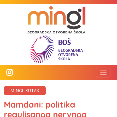
MINGL KUTAK
Mamdani: politika
regulisanog nervnog