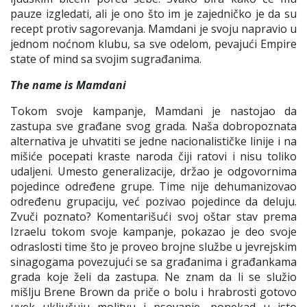
pauze izgledati, ali je ono što im je zajedničko je da su
recept protiv sagorevanja. Mamdani je svoju napravio u
jednom noćnom klubu, sa sve odelom, pevajući
Empire
state of mind
sa svojim sugrađanima.
The name is Mamdani
Tokom svoje kampanje, Mamdani je nastojao da
zastupa sve građane svog grada. Naša dobropoznata
alternativa je uhvatiti se jedne nacionalističke linije i na
mišiće pocepati kraste naroda čiji ratovi i nisu toliko
udaljeni. Umesto generalizacije, držao je odgovornima
pojedince određene grupe. Time nije dehumanizovao
određenu grupaciju, već pozivao pojedince da deluju.
Zvuči poznato? Komentarišući svoj oštar stav prema
Izraelu tokom svoje kampanje, pokazao je deo svoje
odraslosti time što je proveo brojne službe u jevrejskim
sinagogama povezujući se sa građanima i građankama
grada koje želi da zastupa. Ne znam da li se služio
mišlju Brene Brown da
priče o bolu i hrabrosti gotovo