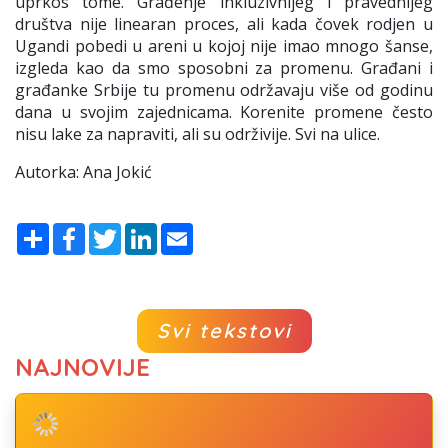
uprkos tome. Građenje inkluzivnijeg i pravednijeg
društva nije linearan proces, ali kada čovek rodjen u
Ugandi pobedi u areni u kojoj nije imao mnogo šanse,
izgleda kao da smo sposobni za promenu. Građani i
građanke Srbije tu promenu održavaju više od godinu
dana u svojim zajednicama. Korenite promene često
nisu lake za napraviti, ali su održivije. Svi na ulice.
Autorka: Ana Jokić
Share
Facebook
Twitter
LinkedIn
Email
Svi tekstovi
NAJNOVIJE