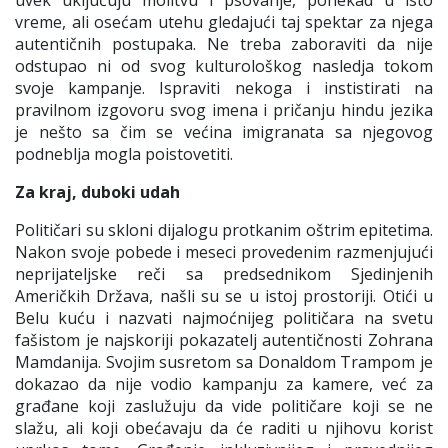
uvek uključuju molitvu i psovanje, ponekad u isto
vreme,
ali osećam utehu gledajući taj spektar za njega
autentičnih postupaka.
Ne treba zaboraviti da nije
odstupao ni od svog kulturološkog nasledja tokom
svoje kampanje. Ispraviti nekoga i instistirati na
pravilnom izgovoru svog imena i pričanju hindu jezika
je nešto sa čim se većina imigranata sa njegovog
podneblja mogla poistovetiti.
Za kraj, duboki udah
Političari su skloni dijalogu protkanim oštrim epitetima.
Nakon svoje pobede i meseci provedenim razmenjujući
neprijateljske reči sa predsednikom Sjedinjenih
Američkih Država, našli su se u istoj prostoriji. Otići u
Belu kuću i nazvati najmoćnijeg političara na svetu
fašistom je najskoriji pokazatelj autentičnosti Zohrana
Mamdanija. Svojim susretom sa Donaldom Trampom je
dokazao da nije vodio kampanju za kamere, već za
građane koji zaslužuju da vide političare koji se ne
slažu, ali koji obećavaju da će raditi u njihovu korist