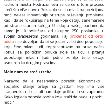
radnom mestu. Podrazumeva se da će u tom procesu
steći što više novca. Pokazalo se da mladi na pozicijama
moći nalaze inovativnije pristupe rešavanju problema,
kao i da se fokusiraju na teme koje ostaju zanemarene
od strane starijih kolega. U sklopu našeg parlamenta
samo je 10 političara od ukupno 250 poslanika, u
svojim dvadesetim godinama. Taj
procenat od četiri
odsto
nije dovoljan da bi se jedan veliki deo populacije,
koju čine mladi ljudi, reprezentovao na pravi način.
Fokus sa političkih odluka koje se tiču i pitanja
populacije mladih ljudi jedne zemlje time ostaje
usmeren ka drugim pravcima.
Malo nam za sreću treba
Naravno da je nezahvalno porediti ekonomsko i
socijalno stanje Srbije sa gradom koji ima više
stanovnika od nje, ali nam daje priliku da se zapitamo:
Kako izgleda odrasla osoba koja traži da bude u poziciji
moći?