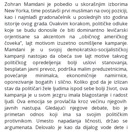
Zohran Mamdani je pobedio u skorašnjim izborima
New Yorka, time postavši prvi musliman na ovoj poziciji,
kao i najmlađi gradonačelnik u poslednjih sto godina
istorije ovog grada. Ovakvim korakom, političke odluke
koje se budu donosile će biti dominantno levičarski
orjentisane sa akcentom na ,,običnog američkog
čoveka”, lajt motivom izuzetno osmišljene kampanje.
Mamdani je u svojoj demokratsko-socijalističkoj
kampanji nastojao da obeća sve lajt motive takvog
političkog opredeljenja: bolji uslovi stanovanja,
besplatan javni prevoz, podrška malim preduzetnicima,
povećanje minimalca, ekonomičnije namirnice,
oporezivanje bogatih i slično. Koliko god da je izlizan
stav da političari žele ljudima ispod sebe bolji život, ova
kampanja je u svom jezgru imala blagostanje i radost
ljudi. Ova emocija se provlačila kroz većinu njegovih
javnih nastupa. Gledajući njegove debate, bio je
primetan odnos koji ima sa svojim političkim
protivnikom. Umesto napadanja ličnosti, držao se
argumenata. Delovalo je kao da dijalog vode dete i