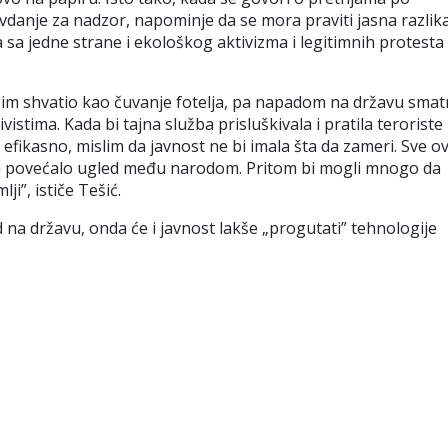
vdanje za nadzor, napominje da se mora praviti jasna razlik
sa jedne strane i ekološkog aktivizma i legitimnih protesta
žim shvatio kao čuvanje fotelja, pa napadom na državu smat
vistima. Kada bi tajna služba prisluškivala i pratila teroriste
ko efikasno, mislim da javnost ne bi imala šta da zameri. Sve o
im povećalo ugled među narodom. Pritom bi mogli mnogo da
i”, ističe Tešić.
d na državu, onda će i javnost lakše
„
progutati” tehnologije