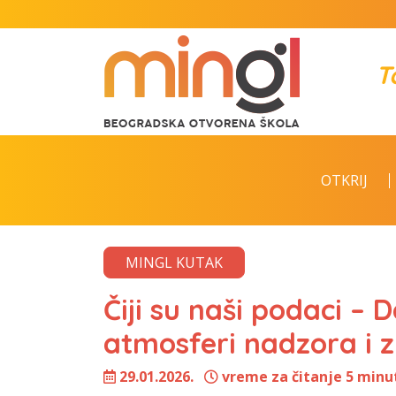
T
OTKRIJ
MINGL KUTAK
Čiji su naši podaci – 
atmosferi nadzora i z
29.01.2026.
vreme za čitanje 5 minu