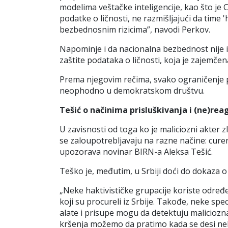
modelima veštačke inteligencije, kao što je 
podatke o ličnosti, ne razmišljajući da time
'
bezbednosnim rizicima”, navodi Perkov.
Napominje i da nacionalna bezbednost nije
zaštite podataka o ličnosti, koja je zajem
Prema njegovim rečima, svako ograničenje p
neophodno u demokratskom društvu.
Tešić o načinima prisluškivanja i (ne)rea
U zavisnosti od toga ko je maliciozni akter z
se zaloupotrebljavaju na razne načine:
cure
upozorava novinar BIRN-a Aleksa Tešić.
Teško je, međutim, u Srbiji doći do dokaza 
„Neke haktivističke grupacije koriste određ
koji su procureli iz Srbije. Takođe, neke spe
alate i prisupe mogu da detektuju maliciozna
kršenja možemo da pratimo kada se desi neki 