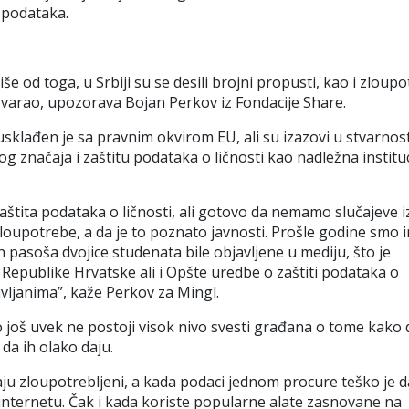
h podataka.
e od toga, u Srbiji su se desili brojni propusti, kao i zloup
govarao, upozorava Bojan Perkov iz Fondacije Share.
i usklađen je sa pravnim okvirom EU, ali su izazovi u stvarnost
g značaja i zaštitu podataka o ličnosti kao nadležna instituc
zaštita podataka o ličnosti, ali gotovo da nemamo slučajeve i
upotrebe, a da je to poznato javnosti. Prošle godine smo i
h pasoša dvojice studenata bile objavljene u mediju, što je
 Republike Hrvatske ali i Opšte uredbe o zaštiti podataka o
žavljanima”, kaže Perkov za Mingl.
to još uvek ne postoji visok nivo svesti građana o tome kako 
da ih olako daju.
vaju zloupotrebljeni, a kada podaci jednom procure teško je d
internetu. Čak i kada koriste popularne alate zasnovane na