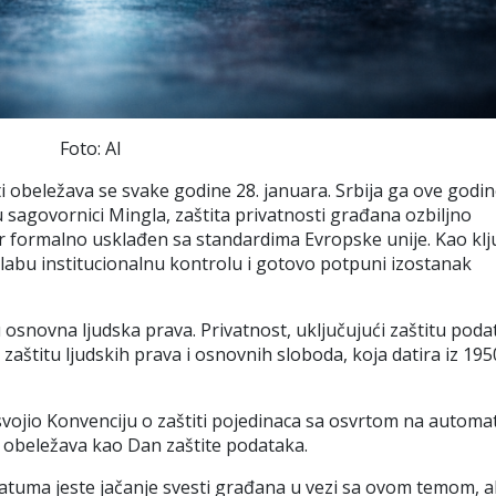
Foto: AI
 obeležava se svake godine 28. januara. Srbija ga ove godi
 sagovornici Mingla, zaštita privatnosti građana ozbiljno
r formalno usklađen sa standardima Evropske unije. Kao kl
labu institucionalnu kontrolu i gotovo potpuni izostanak
 osnovna ljudska prava. Privatnost, uključujući zaštitu poda
štitu ljudskih prava i osnovnih sloboda, koja datira iz 195
svojio Konvenciju o zaštiti pojedinaca sa osvrtom na automa
n obeležava kao Dan zaštite podataka.
atuma jeste jačanje svesti građana u vezi sa ovom temom, ali