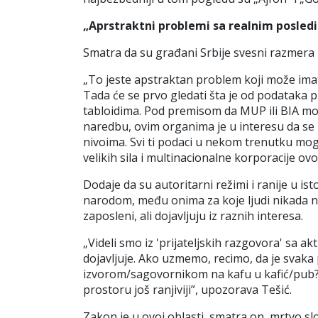
„Aprstraktni problemi sa realnim posled
Smatra da su građani Srbije svesni razmera n
„
To jeste apstraktan problem koji može imati
Tada će se prvo gledati šta je od podataka pr
tabloidima. Pod premisom da MUP ili BIA mog
naredbu, ovim organima je u interesu da se u
nivoima. Svi ti podaci u nekom trenutku mogu
velikih sila i multinacionalne korporacije ov
Dodaje da su autoritarni režimi i ranije u i
narodom, među onima za koje ljudi nikada ne 
zaposleni, ali dojavljuju iz raznih interesa.
„
Videli smo iz
'
prijateljskih razgovora
'
sa akt
dojavljuje. Ako uzmemo, recimo, da je svak
izvorom/sagovornikom na kafu u kafić/pub? Di
prostoru još ranjiviji”, upozorava Tešić.
Zakon je u ovoj oblasti, smatra on, mrtvo sl