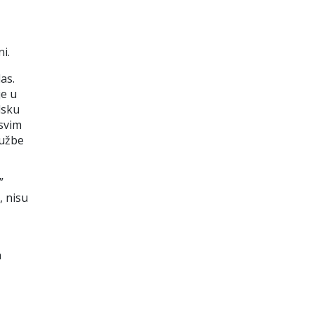
i.
as.
je u
dsku
 svim
lužbe
”
, nisu
a