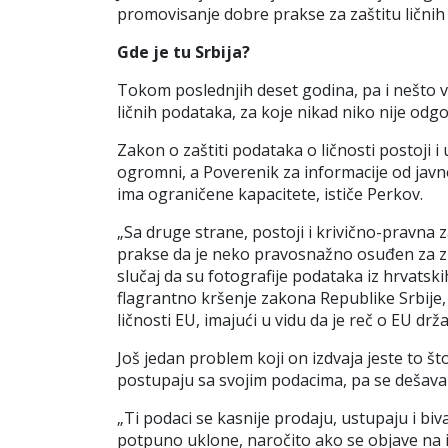
promovisanje dobre prakse za zaštitu lični
Gde je tu Srbija?
Tokom poslednjih deset godina, pa i nešto viš
ličnih podataka, za koje nikad niko nije od
Zakon
o zaštiti podataka o ličnosti postoji 
ogromni, a Poverenik za informacije od javno
ima ograničene kapacitete, ističe Perkov.
„Sa druge strane, postoji i krivično-pravna 
prakse da je neko pravosnažno osuđen za zlo
slučaj da su fotografije podataka iz hrvatski
flagrantno kršenje zakona Republike Srbije,
ličnosti EU, imajući u vidu da je reč o EU dr
Još jedan problem koji on izdvaja jeste to š
postupaju sa svojim podacima, pa se dešava 
„Ti podaci se kasnije prodaju, ustupaju i bi
potpuno uklone, naročito ako se objave na 