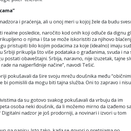
icama”
adzora i praćenja, ali u onoj meri u kojoj žele da budu svesn
 realne posledice, naročito kod onih koji odluče da dignu gl
ikupljeno o njima i šta se može iskoristiti za njihovo blaćen
u pristupiti bilo kojim podacima za koje (idealno) imaju su
 Srbiji prikuplja što više podataka o građanima, svuda i na
 postati obaveštajni. Srbija, naravno, nije izuzetak, tajne s
o rade na najperfidnije načine”, navodi Tešić.
storiji pokušavali da šire svoju mrežu doušnika među “običnim
bi pomislili da mogu biti tajna služba. Oni to zapravo i nisu
ivistima da su gotovo svakog pokušavali da vrbuju da im
a peta osoba neki doušnik, da li možemo mirno da izađemo s
gitalni nadzor je još prodorniji, a novinari i izvori u tom
ovo na papiru. Isto tako, kada se govori o pretnjama po