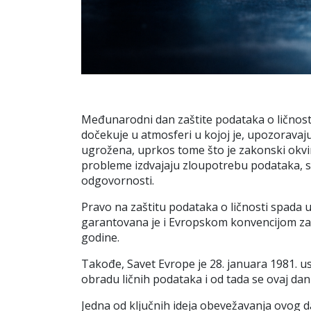
Međunarodni dan zaštite podataka o ličnosti
dočekuje u atmosferi u kojoj je, upozoravaju
ugrožena, uprkos tome što je zakonski okvi
probleme izdvajaju zloupotrebu podataka, s
odgovornosti.
Pravo na zaštitu podataka o ličnosti spada u
garantovana je i Evropskom konvencijom za za
godine.
Takođe, Savet Evrope je 28. januara 1981. u
obradu ličnih podataka i od tada se ovaj da
Jedna od ključnih ideja obevežavanja ovog d