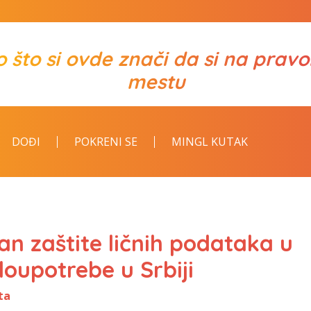
o što si ovde znači da si na prav
mestu
DOĐI
POKRENI SE
MINGL KUTAK
Dan zaštite ličnih podataka u
loupotrebe u Srbiji
ta