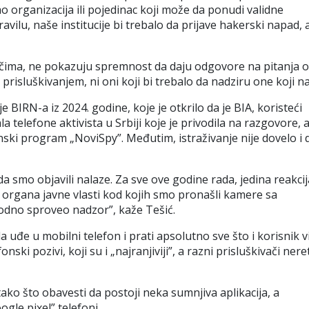
o organizacija ili pojedinac koji može da ponudi validne
ilu, naše institucije bi trebalo da prijave hakerski napad, a
rečima, ne pokazuju spremnost da daju odgovore na pitanja o
e prisluškivanjem, ni oni koji bi trebalo da nadziru one koji n
je BIRN-a iz 2024. godine, koje je otkrilo da je BIA, koristeći
la telefone aktivista u Srbiji koje je privodila na razgovore, 
ski program „NoviSpy”. Međutim, istraživanje nije dovelo i 
a smo objavili nalaze. Za sve ove godine rada, jedina reakci
o organa javne vlasti kod kojih smo pronašli kamere sa
odno sproveo nadzor”, kaže Tešić.
uđe u mobilni telefon i prati apsolutno sve što i korisnik v
onski pozivi, koji su i
„
najranjiviji”, a razni prisluškivači ner
ako što obavesti da postoji neka sumnjiva aplikacija, a
ogle pixel” telefoni.