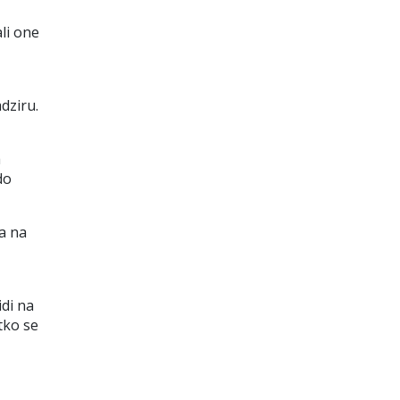
li one
adziru.
a
do
ja na
idi na
etko se