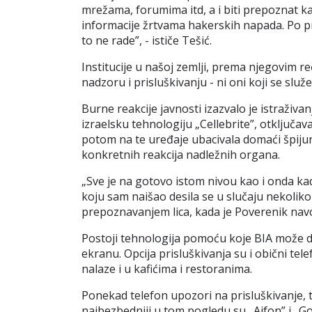
mrežama, forumima itd, a i biti prepoznat ka
informacije žrtvama hakerskih napada. Po prav
to ne rade”, - ističe Tešić.
Institucije u našoj zemlji, prema njegovim 
nadzoru i prisluškivanju - ni oni koji se služ
Burne reakcije javnosti izazvalo je istraživan
izraelsku tehnologiju „Cellebrite”, otključava
potom na te uređaje ubacivala domaći špijun
konkretnih reakcija nadležnih organa.
„
Sve je na gotovo istom nivou kao i onda kad
koju sam naišao desila se u slučaju nekolik
prepoznavanjem lica, kada je Poverenik nav
Postoji tehnologija pomoću koje BIA može da 
ekranu. Opcija prisluškivanja su i obični telef
nalaze i u kafićima i restoranima.
Ponekad telefon upozori na prisluškivanje, t
najbezbedniji u tom pogledu su
„
Ajfon” i
„
Go