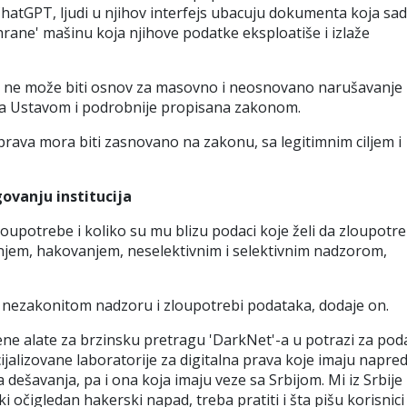
ChatGPT, ljudi u njihov interfejs ubacuju dokumenta koja sa
hrane'
mašinu koja njihove podatke eksploatiše i izlaže
 i ne može biti osnov za masovno i neosnovano narušavanje
čena Ustavom i podrobnije propisana zakonom.
rava mora biti zasnovano na zakonu, sa legitimnim ciljem i
govanju institucija
loupotrebe i koliko su mu blizu podaci koje želi da zloupotre
njem, hakovanjem, neselektivnim i selektivnim nadzorom,
o nezakonitom nadzoru i zloupotrebi podataka, dodaje on.
ene alate za brzinsku pretragu
'
DarkNet
'
-a u potrazi za po
cijalizovane laboratorije za digitalna prava koje imaju napre
 dešavanja, pa i ona koja imaju veze sa Srbijom. Mi iz Srbije
očigledan hakerski napad, treba pratiti i šta pišu korisnici