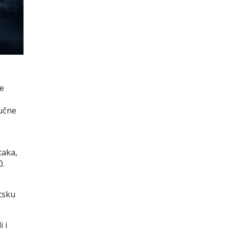
ne
jučne
taka,
0.
tsku
 i