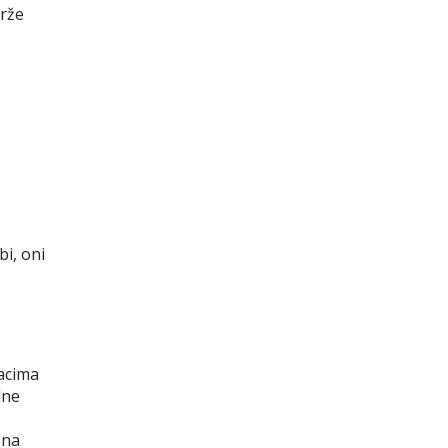
drže
bi, oni
dacima
dne
 na