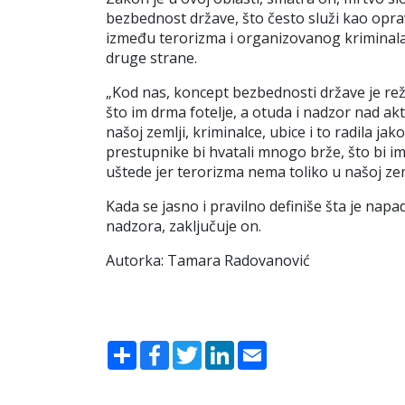
bezbednost države, što često služi kao opra
između terorizma i organizovanog kriminala 
druge strane.
„
Kod nas, koncept bezbednosti države je re
što im drma fotelje, a otuda i nadzor nad akti
našoj zemlji, kriminalce, ubice i to radila ja
prestupnike bi hvatali mnogo brže, što bi 
uštede jer terorizma nema toliko u našoj zemlj
Kada se jasno i pravilno definiše šta je napa
nadzora, zaključuje on.
Autorka: Tamara Radovanović
Share
Facebook
Twitter
LinkedIn
Email