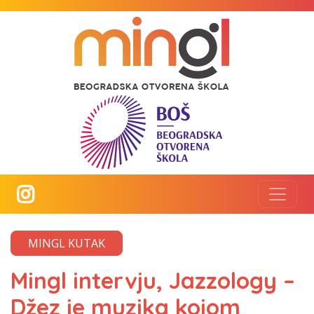
MINGL KUTAK
Mingl intervju, Jazzology –
Džez je muzika kojom