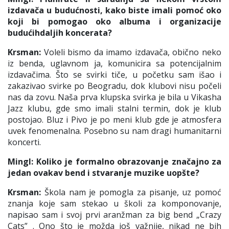
izdavača u budućnosti, kako biste imali pomoć oko
koji bi pomogao oko albuma i organizacije
budućihdaljih koncerata?
Krsman:
Voleli bismo da imamo izdavača, obično neko
iz benda, uglavnom ja, komunicira sa potencijalnim
izdavačima. Što se svirki tiče, u početku sam išao i
zakazivao svirke po Beogradu, dok klubovi nisu počeli
nas da zovu. Naša prva klupska svirka je bila u
Vikasha
Jazz
klubu, gde smo imali stalni termin, dok je klub
postojao. Bluz i Pivo je po meni klub gde je atmosfera
uvek fenomenalna. Posebno su nam dragi humanitarni
koncerti.
Mingl: Koliko je formalno obrazovanje značajno za
jedan ovakav bend i stvaranje muzike uopšte?
Krsman:
Škola nam je pomogla za pisanje, uz pomoć
znanja koje sam stekao u školi za komponovanje,
napisao sam i svoj prvi aranžman za big bend „
Crazy
Cats
” . Ono što je možda još važnije, nikad ne bih