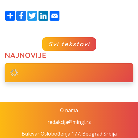
Share
Facebook
Twitter
LinkedIn
Email
Svi tekstovi
NAJNOVIJE
O nama
redakcija@mingl.rs
Bulevar Oslobođenja 177, Beograd Srbija