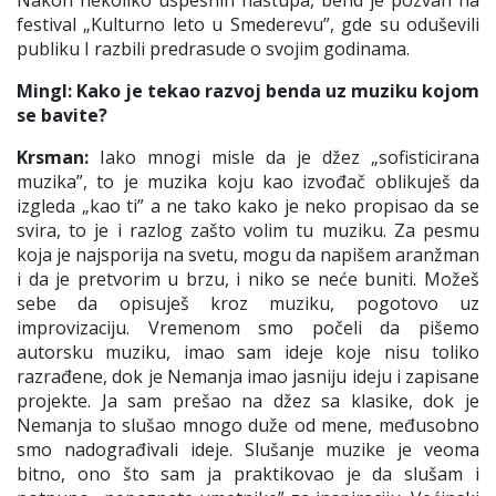
Nakon nekoliko uspešnih nastupa, bend je pozvan na
festival
„
Kulturno leto u Smederevu”, gde su oduševili
publiku I razbili predrasude o svojim godinama.
Mingl: Kako je tekao razvoj benda uz muziku kojom
se bavite?
Krsman:
Iako mnogi misle da je džez „sofisticirana
muzika”, to je muzika koju kao izvođač oblikuješ da
izgleda „kao ti” a ne tako kako je neko propisao da se
svira, to je i razlog zašto volim tu muziku. Za pesmu
koja je najsporija na svetu, mogu da napišem aranžman
i da je pretvorim u brzu, i niko se neće buniti. Možeš
sebe da opisuješ kroz muziku, pogotovo uz
improvizaciju. Vremenom smo počeli da pišemo
autorsku muziku, imao sam ideje koje nisu toliko
razrađene, dok je Nemanja imao jasniju ideju i zapisane
projekte. Ja sam prešao na džez sa klasike, dok je
Nemanja to slušao mnogo duže od mene, međusobno
smo nadograđivali ideje. Slušanje muzike je veoma
bitno, ono što sam ja praktikovao je da slušam i