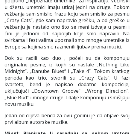
potpuno „nepoznate umetnike” za inspiraciju. Većinski
u džezu, umetnici imaju uticaj jedni na druge. Tokom
vežbanja sam smislio frazu koju sam smislio za pesmu
„
Crazy Cats
”, gde sam napravio grešku, a od greške u
vežbanju je nastalo ono što se meni izdvaja u pesmi i
čini je jednom od najboljih koje smo napravili. Na
svirkama i festivalima upoznali smo mnoge umetnike iz
Evrope sa kojima smo razmenili ljubav prema muzici.
Dok su radili kao duo , počeli su da komponuju
originalne pesme, iz kojih su nastale
„
Nothing Like
Midnight”,
„
Danube Blues” i
„
Take 4”. Tokom kratkog
perioda kao trio, stvorili su
„
Crazy Cats”. U fazi
kvarteta, bend je napisao dodatne kompozicije,
uključujući
„
Downtown Groove”,
„
Wrong Direction”,
„
Blue Bud” i mnoge druge. I dalje komponuju i smišljaju
novu muziku.
Jedan od ciljeva benda za ovu godinu je da objave svoj
prvi album autorske muzike.
Mingl: Planirate li saradnju sa nekom vrstom