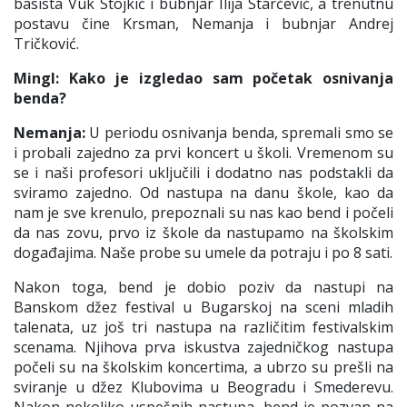
basista Vuk Stojkić i bubnjar Ilija Starčević, a trenutnu
postavu čine Krsman, Nemanja i bubnjar Andrej
Tričković.
Mingl: Kako je izgledao sam početak osnivanja
benda?
Nemanja:
U periodu osnivanja benda, spremali smo se
i probali zajedno za prvi koncert u školi. Vremenom su
se i naši profesori uključili i dodatno nas podstakli da
sviramo zajedno. Od nastupa na danu škole, kao da
nam je sve krenulo, prepoznali su nas kao bend i počeli
da nas zovu, prvo iz škole da nastupamo na školskim
događajima. Naše probe su umele da potraju i po 8 sati.
Nakon toga, bend je dobio poziv da nastupi na
Banskom džez festival u Bugarskoj na sceni mladih
talenata, uz još tri nastupa na različitim festivalskim
scenama. Njihova prva iskustva zajedničkog nastupa
počeli su na školskim koncertima, a ubrzo su prešli na
sviranje u džez Klubovima u Beogradu i Smederevu.