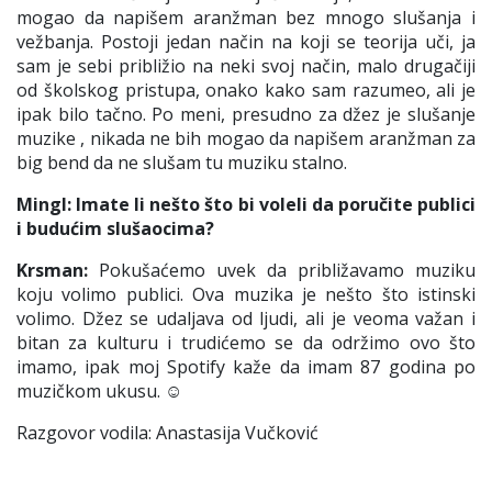
mogao da napišem aranžman bez mnogo slušanja i
vežbanja. Postoji jedan način na koji se teorija uči, ja
sam je sebi približio na neki svoj način, malo drugačiji
od školskog pristupa, onako kako sam razumeo, ali je
ipak bilo tačno. Po meni, presudno za džez je slušanje
muzike , nikada ne bih mogao da napišem aranžman za
big bend da ne slušam tu muziku stalno.
Mingl: Imate li nešto što bi voleli da poručite publici
i budućim slušaocima?
Krsman:
Pokušaćemo uvek da približavamo muziku
koju volimo publici. Ova muzika je nešto što istinski
volimo. Džez se udaljava od ljudi, ali je veoma važan i
bitan za kulturu i trudićemo se da održimo ovo što
imamo, ipak moj Spotify kaže da imam 87 godina po
muzičkom ukusu.
☺
Razgovor vodila: Anastasija Vučković