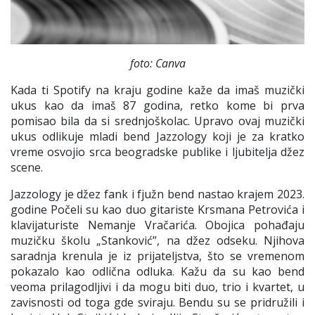
foto: Canva
Kada ti Spotify na kraju godine kaže da imaš muzički
ukus kao da imaš 87 godina, retko kome bi prva
pomisao bila da si srednjoškolac. Upravo ovaj muzički
ukus odlikuje mladi bend
Jazzology
koji je za kratko
vreme osvojio srca beogradske publike i ljubitelja džez
scene.
Jazzology
je džez fank i fjužn bend nastao krajem 2023.
godine Počeli su kao duo gitariste Krsmana Petrovića i
klavijaturiste Nemanje Vračarića. Obojica pohađaju
muzičku školu „Stanković”, na džez odseku. Njihova
saradnja krenula je iz prijateljstva, što se vremenom
pokazalo kao odlična odluka. Kažu da su kao bend
veoma prilagodljivi i da mogu biti duo, trio i kvartet, u
zavisnosti od toga gde sviraju. Bendu su se pridružili i