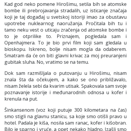
Kad god neko pomene Hirošimu, setila bih se atomske
bombe ili
prebrojavanja
stradalih, uz isticanje
značaja
koji je taj događaj u svetskoj istoriji imao za obustavu
upotrebe nuklearnog naoružanja. Pročitala bih tu i
tamo neku vest o uti
c
aju zračenja od atomske bombe i
to je otprilike to.
Priznajem,
pogledala sam i
Openhajmera
. To je bio prvi film koji sam gledala u
bioskopu.
Iskreno
, bolje nisam mogla da odaberem.
S
matram da će on biti glavni krivac za moj preuranjeni
gubitak sluha
. No, vratimo se na temu.
Dok sam razmišljala o putovanju u Hirošimu, nisam
znala šta da očekujem, a kako se ono približavalo,
nisam želela sebi da kvarim utisak. Spakovala sam svoje
poznavanje istorije i međunarodnih odnosa u kofer i
krenula na put.
Šinkansenom
(voz koji putuje 300 kilometara na čas)
smo stigli na glavnu stanicu, sa koje smo otišli pravo u
hotel.
Padala je kiša, nosila sam
ranac, kofer i kišobran.
Bilo je sparno i vruće, a opet nekako hladno.
Izašli smo