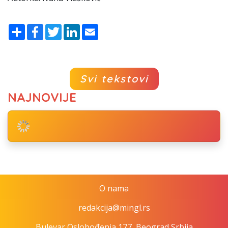
Share
Facebook
Twitter
LinkedIn
Email
Svi tekstovi
NAJNOVIJE
O nama
redakcija@mingl.rs
Bulevar Oslobođenja 177, Beograd Srbija