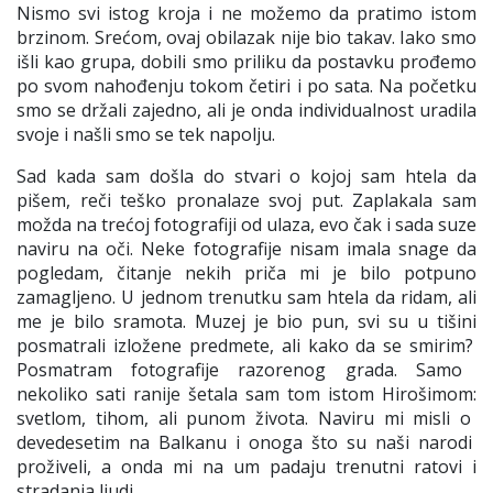
Nismo
svi istog kroja i ne možemo
da pratimo istom
brzinom. Srećom, ovaj obilazak nije bio takav. Iako smo
išli kao grupa, dobili smo priliku da postavku prođemo
po svom nahođenju tokom četiri i po sata
. Na početku
smo se držali zajedno, ali je onda individualnost uradila
svoje i našli smo se tek napolju.
Sad kada sam došla do stvari o kojoj sam htela da
pišem, reči
teško pronalaze
svoj put.
Zaplakala sam
možda na tr
ećoj fotografiji od ulaza
, evo čak i sada suze
naviru na oči. Neke fotografije nisam imala snage da
pogledam, čitanje nekih priča mi je bilo pot
puno
zamagljeno
. U jednom trenutku sam htela da ridam, ali
me je bilo sramota. Muzej je bio pun, svi su u tišini
posmatrali izložene
predmete, ali kako da se smirim?
Posmatram fotografije razorenog grada. Samo
nekoliko sati ranije šetala sam tom istom Hirošimom:
svetlom, tihom, ali
punom života. Naviru mi misli o
devedes
etim
na Balkanu
i onoga što su naši narodi
proživeli, a onda mi na um padaju trenutni ratovi i
stradanja ljudi.