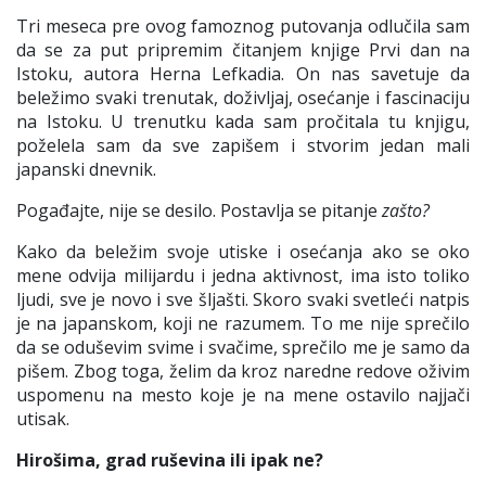
Tri meseca pre ovog famoznog pu
tovanja odlučila sam
da se
za put
pripremim čitanjem knjige
Prvi dan na
Istoku,
autora
Herna
Lefkadia
. On nas savetuje da
beležimo svaki trenutak, doživljaj, osećanje i fascinaciju
na
Istoku
.
U trenutk
u kada sam pročitala tu knjigu
,
poželela sam da sve zapišem
i
stvorim jedan mali
japanski dnevnik.
Pogađajte, nije se desilo. Postavlja se pitanje
zašto
?
Kako da
beležim svoje utiske i osećanja ako se oko
mene odvija
milijardu i jedna aktivnost,
ima isto toliko
ljudi, sve j
e novo i sve šljašti.
Skoro svaki svetleći natpis
je na japansk
om, koji ne
razumem
. T
o me nije sprečilo
da se oduševim svime i svačime
,
sprečilo me je
samo da
pišem. Zbog toga, želim da
kroz naredne redove
oživim
uspomenu na mesto
koje je na mene ostavilo naj
j
ači
utisak.
Hirošima, grad ruševina ili ipak ne?