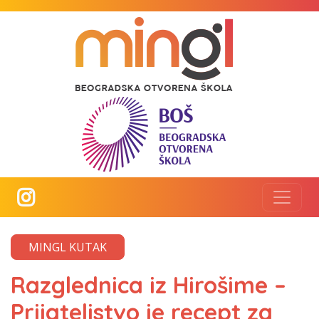
MINGL KUTAK
Razglednica iz Hirošime –
Prijateljstvo je recept za