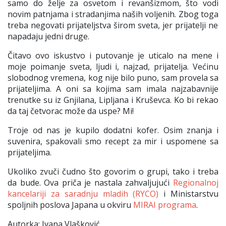
s
amo do želje za osvetom i revanšizmom, što vodi
novim patnjama i stradanjima naših voljenih
. Zbog toga
treba negovati prijateljstva širom sveta, jer prijatelji ne
napadaju jedni druge.
Čitavo ovo
iskustvo i putova
n
je je
uticalo na mene i
moje
poimanje sveta, ljudi
i
,
najzad
,
prijatelja. Većinu
slobodnog vremena, kog nije bilo puno, sam provela sa
prijateljima. A oni sa kojima sam imala najzabavnije
trenutke su iz Gnjilana, Lipljana i Kruševca. Ko bi rekao
da taj
četvorac
može da uspe? Mi!
Troje od nas je kupilo dodatni kofer. Osim znanja i
suvenira, spakovali smo recept za mir i uspomene sa
prijateljima.
Ukoliko zvuč
i čudno što govorim o grup
i
, tako i treba
da bude. Ova priča je nastal
a zahvaljujući
Regionalnoj
kancelariji za saradnju mladih (RYCO)
i Ministarstvu
spoljnih poslova Japana u okviru
MIRAI programa
.
Autorka: Ivana Vlašković