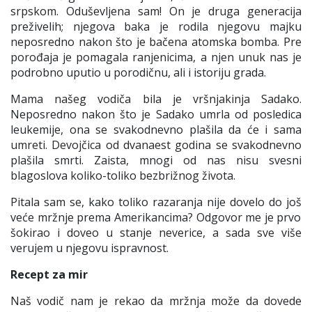
srpskom. Oduševljena sam! On je druga generacija
preživelih; njegova baka je rodila njegovu majku
neposredno nakon što je bačena atomska bomba. Pre
porođaja je pomagala ranjenicima, a njen unuk nas je
podrobno uputio u porodičnu, ali i is
t
oriju grada.
Mama našeg vodiča bila je
vršnjakinja
Sadako
.
Neposredno nakon što je
Sadako
umrla od posledica
leukemije, ona se svakodnevno plašila da će i sama
umreti. Devojčica od dvanaest godina se svakodnevno
plašila smrti. Zaista, mnogi od nas nisu svesni
blagoslova koliko-toliko bezbrižnog života.
Pitala sam se, kako toliko razaranja nije dovelo do još
veće mržnje prema Amerikancima? O
d
govor me je prvo
šokirao i doveo
u stanje neverice,
a sada sve više
verujem u njegovu ispravnost.
Recept za mir
Naš vodič nam je rekao da mržnja može da dovede