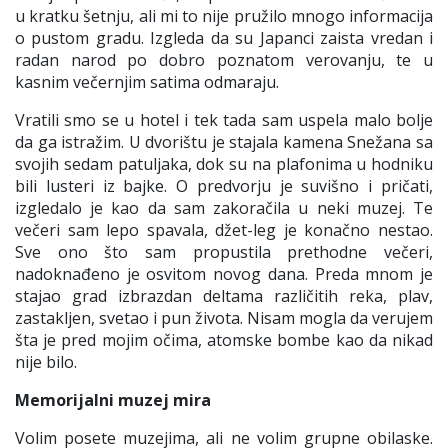
u kratku šetnju, ali mi to nije pružilo mnogo inf
ormacija
o
pustom gradu
. Izgleda da su Japanci zaista vredan i
radan narod
po dobro poznatom verovanju
, te u
kasnim večernjim satima odmar
aju.
Vratili smo se u hotel
i t
ek tada sam
uspela malo bolje
da ga istražim
. U dvorištu je stajala kamena Snežana sa
svojih sedam patuljaka, dok su na plafonima u hodniku
bili lusteri iz bajke. O predvorju je suvišno i pričati,
izgledalo je
kao da sam zakoračila u neki m
uzej.
T
e
večeri sam lepo spavala, džet-
leg
j
e konačno nestao
.
Sve ono što sam propustila prethodne večeri,
nadoknađeno je osvitom novog dana. Preda
mnom je
stajao grad izbrazdan deltama različitih reka, plav,
zastakljen, svetao i pun života. Nisam mogla da verujem
šta je pred mojim očima, atomske bombe kao da
nikad
nije bilo.
Memorijalni muzej mira
Volim posete mu
zej
ima
, ali ne volim grupne obilaske
.