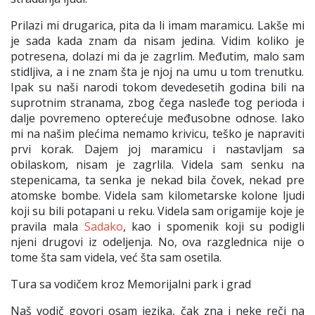
Prilazi mi drugarica, pita da li imam maramicu. Lakše mi
je sada kada znam da nisam jedina. Vidim koliko je
potresena, dolazi m
i da je zagrlim. Međutim,
malo
sam
stidljiva, a i ne znam št
a je njoj na umu u tom trenutku.
Ipak su naši narodi
tokom devedesetih godi
na bili na
suprotnim stranama, zbog čega
nasleđe tog perioda i
dalje povremeno opterećuje međusobne odnose.
Iako
mi
na našim plećima nemamo krivicu
, teško je napraviti
prvi korak. Dajem joj maramicu i nastavljam sa
obilaskom, nisam je zagrl
ila
.
Videla sam senku na
stepenicama, ta senka je nekad bila čovek, nekad pre
atomske bombe. Videla sam kilometarske kolone ljudi
koji su bili potapani u reku. Videla sam
origamije
koje je
pravila mala
Sadako
, kao i spomenik koji su podigli
njeni drugovi iz odeljenja.
No, ova razglednica nije o
tome šta sam videla, već šta sam osetila.
Tura sa vodičem kro
z Memorijalni park i grad
Naš vodič govori osam jezika, čak zna i neke reči na