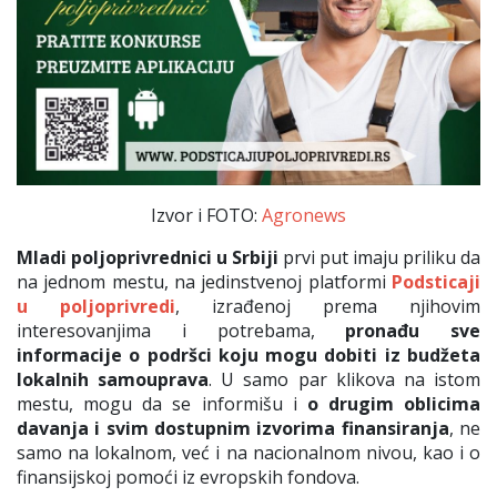
Izvor i FOTO:
Agronews
Mladi poljoprivrednici u Srbiji
prvi put imaju priliku da
na jednom mestu, na jedinstvenoj platformi
Podsticaji
u poljoprivredi
, izrađenoj prema njihovim
interesovanjima i potrebama,
pronađu sve
informacije o podršci koju mogu dobiti iz budžeta
lokalnih samouprava
. U samo par klikova na istom
mestu, mogu da se informišu i
o drugim oblicima
davanja i svim dostupnim izvorima finansiranja
, ne
samo na lokalnom, već i na nacionalnom nivou, kao i o
finansijskoj pomoći iz evropskih fondova.