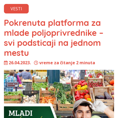
VESTI
Pokrenuta platforma za
mlade poljoprivrednike –
svi podsticaji na jednom
mestu
26.04.2023.
vreme za čitanje 2 minuta