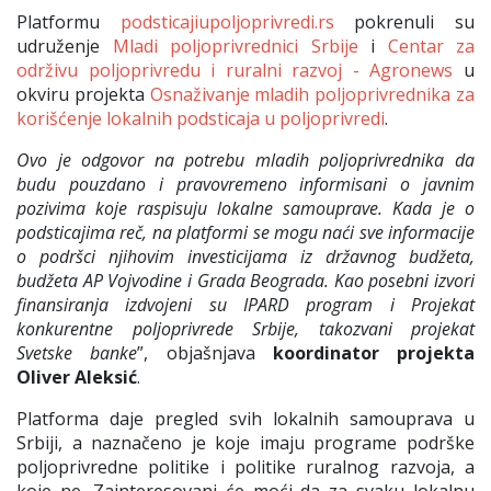
Platformu
podsticajiupoljoprivredi.rs
pokrenuli su
udruženje
Mladi poljoprivrednici Srbije
i
Centar za
održivu poljoprivredu i ruralni razvoj - Agronews
u
okviru projekta
Osnaživanje mladih poljoprivrednika za
korišćenje lokalnih podsticaja u poljoprivredi
.
Ovo je odgovor na potrebu mladih poljoprivrednika da
budu pouzdano i pravovremeno informisani o javnim
pozivima koje raspisuju lokalne samouprave. Kada je o
podsticajima reč, na platformi se mogu naći sve informacije
o podršci njihovim investicijama iz državnog budžeta,
budžeta AP Vojvodine i Grada Beograda. Kao posebni izvori
finansiranja izdvojeni su IPARD program i Projekat
konkurentne poljoprivrede Srbije, takozvani projekat
Svetske banke
”, objašnjava
koordinator projekta
Oliver Aleksić
.
Platforma daje pregled svih lokalnih samouprava u
Srbiji, a naznačeno je koje imaju programe podrške
poljoprivredne politike i politike ruralnog razvoja, a