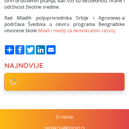
širih društvenih pitanja, kao što su bezbednost hrane i
održivost životne sredine.
Rad Mladih poljoprivrednika Srbije i Agronews-a
podržava Švedska u okviru programa Beogradske
otvorene škole
Mladi i mediji za demokratski razvoj
.
Share
Facebook
Twitter
LinkedIn
Email
NAJNOVIJE
O nama
redakcija@mingl.rs