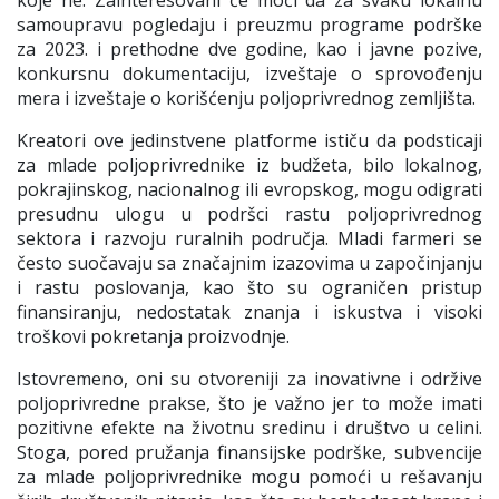
koje ne. Zainteresovani će moći da za svaku lokalnu
samoupravu pogledaju i preuzmu programe podrške
za 2023. i prethodne dve godine, kao i javne pozive,
konkursnu dokumentaciju, izveštaje o sprovođenju
mera i izveštaje o korišćenju poljoprivrednog zemljišta.
Kreatori ove jedinstvene platforme ističu da podsticaji
za mlade poljoprivrednike iz budžeta, bilo lokalnog,
pokrajinskog, nacionalnog ili evropskog, mogu odigrati
presudnu ulogu u podršci rastu poljoprivrednog
sektora i razvoju ruralnih područja. Mladi farmeri se
često suočavaju sa značajnim izazovima u započinjanju
i rastu poslovanja, kao što su ograničen pristup
finansiranju, nedostatak znanja i iskustva i visoki
troškovi pokretanja proizvodnje.
Istovremeno, oni su otvoreniji za inovativne i održive
poljoprivredne prakse, što je važno jer to može imati
pozitivne efekte na životnu sredinu i društvo u celini.
Stoga, pored pružanja finansijske podrške, subvencije
za mlade poljoprivrednike mogu pomoći u rešavanju