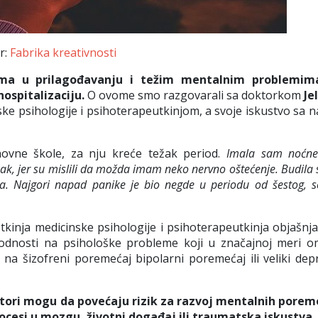
or:
Fabrika kreativnosti
ima u prilagođavanju i težim mentalnim problemim
hospitalizaciju.
O ovome smo razgovarali sa doktorkom
Je
nske psihologije i psihoterapeutkinjom, a svoje iskustvo sa 
novne škole, za nju kreće težak period.
Imala sam noćn
k, jer su mislili da možda imam neko nervno oštećenje. Budila
tala. Najgori napad panike je bio negde u periodu od šestog,
stkinja medicinske psihologije i psihoterapeutkinja objašnj
 odnosti na psihološke probleme koji u značajnoj meri o
 na šizofreni poremećaj bipolarni poremećaj ili veliki depr
aktori mogu da povećaju rizik za razvoj mentalnih porem
rocesi u mozgu, životni događaj ili traumatska iskustva.