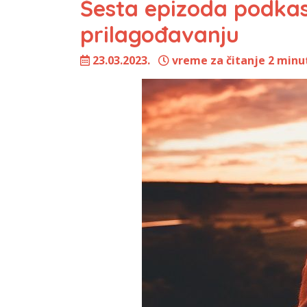
Šesta epizoda podkas
prilagođavanju
23.03.2023.
vreme za čitanje 2 minu