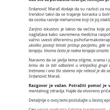
Srdanović Maraš dodaje da su razlozi za nužn
trendovi takvi da se trajanje boravka u bo
da osoba razvije mehanizme koji će joj olakša
Zarjino iskustvo je takvo da većina koje 
naglašava kako savremena medicina raspol
važno uvesti diferentnu psihofarmakoterap
ukoliko postoji timski pristup pacijentu, gde 
terapiju. Veoma često je radna terapija izrazit
Naravno da se javlja tema stigme, srama i 
brinu da će biti odbačeni u vršnjačkoj grupi u
tretmana i ono što stvarno nije retkost je da
Srdanović Maraš.
Razgovor je važan. Potražiti pomoć je 
mentalnog zdravlja. Hajde da otvoreno priča
Detaljnije o ovoj temi poslušajte u šestoj e
Ceo
serijal podkasta Fabrike kreativnosti: ,