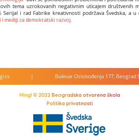
ju ovih tema uzrokovanih negativnim uticajem društvenih m
i. Serijal i rad Fabrike kreativnosti podržava Švedska, a u
 i mediji za demokratski razvoj
.
l.rs
|
Bulevar Oslobođenja 177, Beograd S
Mingl © 2022
Beogradska otvorena škola
Politika privatnosti