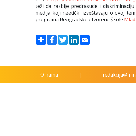
teži da razbije predrasude i diskriminaci
medija koji neetički izveštavaju o ovoj tem
programa Beogradske otvorene škole
Mladi
Share
Facebook
Twitter
LinkedIn
Email
O nama
|
redakcija@ming