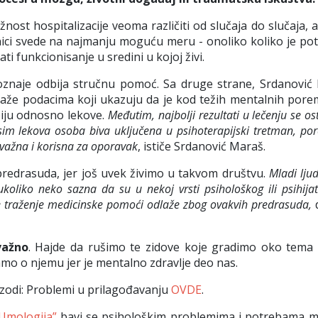
ost hospitalizacije veoma različiti od slučaja do slučaja, 
lnici svede na najmanju moguću meru - onoliko koliko je po
ti funkcionisanje u sredini u kojoj živi.
poznaje odbija stručnu pomoć. Sa druge strane, Srdanović
aže podacima koji ukazuju da je kod težih mentalnih pore
iju odnosno lekove.
Međutim, najbolji rezultati u lečenju se os
osim lekova osoba biva uključena u psihoterapijski tretman, po
o važna i korisna za oporavak
, ističe Srdanović Maraš.
predrasuda, jer još uvek živimo u takvom društvu.
Mladi ljud
koliko neko sazna da su u nekoj vrsti psihološkog ili psihijat
 se traženje medicinske pomoći odlaže zbog ovakvih predrasuda,
važno
. Hajde da rušimo te zidove koje gradimo oko tema
mo o njemu jer je mentalno zdravlje deo nas.
pizodi: Problemi u prilagođavanju
OVDE
.
,Umologija”
bavi se psihološkim problemima i potrebama ml