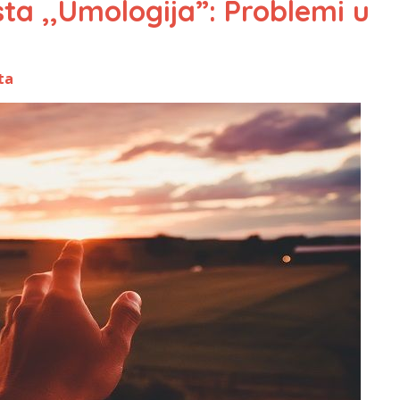
ta ,,Umologija”: Problemi u
ta