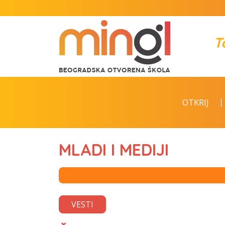
T
OTKRIJ
MLADI I MEDIJI
VESTI