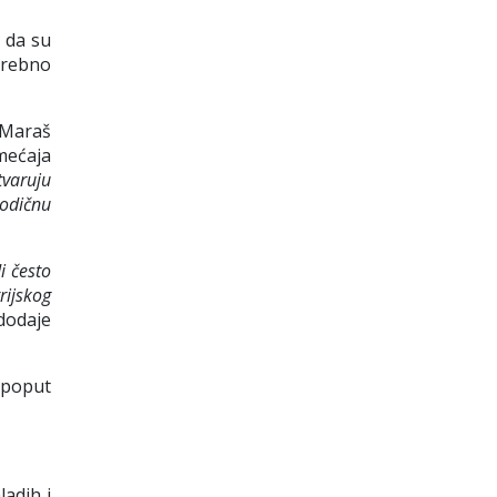
a da su
trebno
 Maraš
mećaja
tvaruju
rodičnu
i često
rijskog
dodaje
 poput
adih i