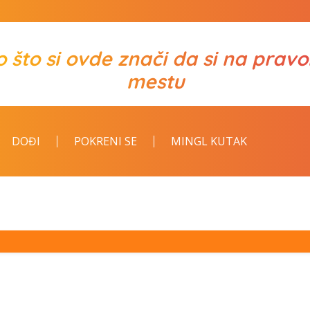
o što si ovde znači da si na prav
mestu
DOĐI
POKRENI SE
MINGL KUTAK