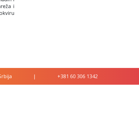
reža i
 okviru
rbija
|
+381 60 306 1342