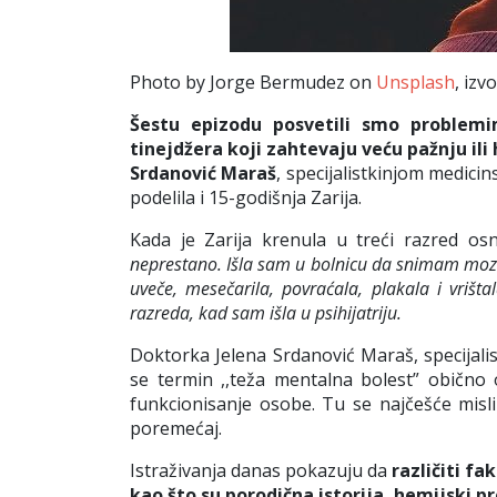
Photo by Jorge Bermudez on
Unsplash
, izv
Šestu epizodu posvetili smo problem
tinejdžera koji zahtevaju veću pažnju ili 
Srdanović Maraš
, specijalistkinjom medici
podelila i 15-godišnja Zarija.
Kada je Zarija krenula u treći razred os
neprestano. Išla sam u bolnicu da snimam moza
uveče, mesečarila, povraćala, plakala i vriš
razreda, kad sam išla u psihijatriju.
Doktorka Jelena Srdanović Maraš, specijali
se termin ,,teža mentalna bolest” obično
funkcionisanje osobe. Tu se najčešće misli
poremećaj.
Istraživanja danas pokazuju da
različiti f
kao što su porodična istorija, hemijski p