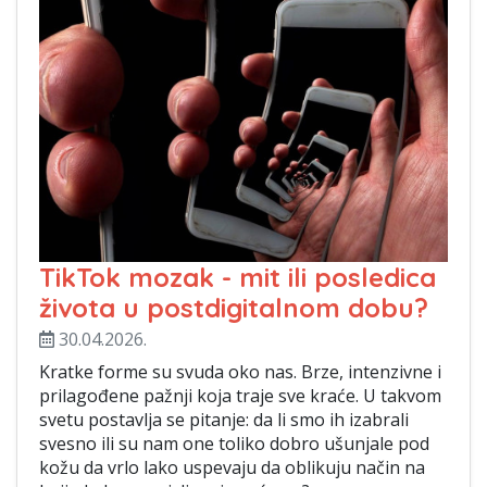
TikTok mozak - mit ili posledica
života u postdigitalnom dobu?
30.04.2026.
Kratke forme su svuda oko nas. Brze, intenzivne i
prilagođene pažnji koja traje sve kraće. U takvom
svetu postavlja se pitanje: da li smo ih izabrali
svesno ili su nam one toliko dobro ušunjale pod
kožu da vrlo lako uspevaju da oblikuju način na