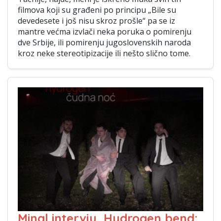
filmova koji su građeni po principu „Bile su
devedesete i još nisu skroz prošle“ pa se iz
mantre većma izvlači neka poruka o pomirenju
dve Srbije, ili pomirenju jugoslovenskih naroda
kroz neke stereotipizacije ili nešto slično tome.
Mingl intervju, Hydrogen bend: