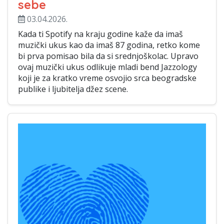
sebe
03.04.2026.
Kada ti Spotify na kraju godine kaže da imaš
muzički ukus kao da imaš 87 godina, retko kome
bi prva pomisao bila da si srednjoškolac. Upravo
ovaj muzički ukus odlikuje mladi bend Jazzology
koji je za kratko vreme osvojio srca beogradske
publike i ljubitelja džez scene.