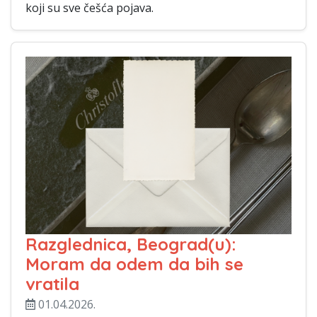
koji su sve češća pojava.
Razglednica, Beograd(u):
Moram da odem da bih se
vratila
01.04.2026.