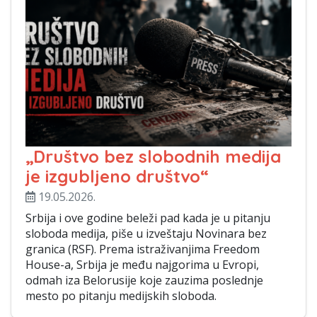
„Društvo bez slobodnih medija
je izgubljeno društvo“
19.05.2026.
Srbija i ove godine beleži pad kada je u pitanju
sloboda medija, piše u izveštaju Novinara bez
granica (RSF). Prema istraživanjima Freedom
House-a, Srbija je među najgorima u Evropi,
odmah iza Belorusije koje zauzima poslednje
mesto po pitanju medijskih sloboda.