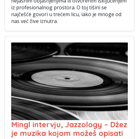
nejasnim objašnjenjima ili otvorenim isključenjem
iz profesionalnog prostora. O toj tišini se
najčešće govori u trećem licu, iako je mnoge od
nas već žive iznutra.
Mingl intervju, Jazzology – Džez
je muzika kojom možeš opisati