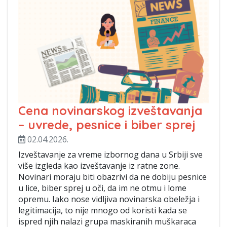
Cena novinarskog izveštavanja
– uvrede, pesnice i biber sprej
02.04.2026.
Izveštavanje za vreme izbornog dana u Srbiji sve
više izgleda kao izveštavanje iz ratne zone.
Novinari moraju biti obazrivi da ne dobiju pesnice
u lice, biber sprej u oči, da im ne otmu i lome
opremu. Iako nose vidljiva novinarska obeležja i
legitimacija, to nije mnogo od koristi kada se
ispred njih nalazi grupa maskiranih muškaraca