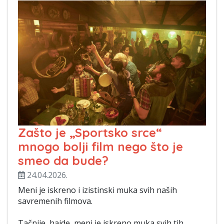
Zašto je „Sportsko srce“
mnogo bolji film nego što je
smeo da bude?
24.04.2026.
Meni je iskreno i izistinski muka svih naših
savremenih filmova.
Tačnije, hajde, meni je iskreno muka svih tih