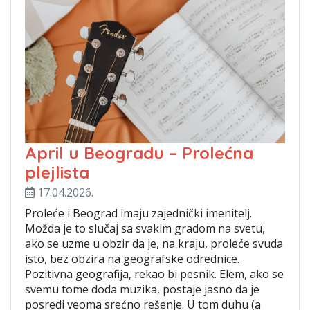
April u Beogradu – Prolećna
plejlista
17.04.2026.
Proleće i Beograd imaju zajednički imenitelj.
Možda je to slučaj sa svakim gradom na svetu,
ako se uzme u obzir da je, na kraju, proleće svuda
isto, bez obzira na geografske odrednice.
Pozitivna geografija, rekao bi pesnik. Elem, ako se
svemu tome doda muzika, postaje jasno da je
posredi veoma srećno rešenje. U tom duhu (a