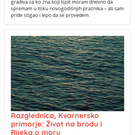
gradiva za ko zna koji ispit moram dnevno da
spremam u toku novogodišnjih praznika – ali sam
pride stigao i lepo da se provedem.
Razglednica, Kvarnersko
primorje: Život na brodu i
Rijeka o moru