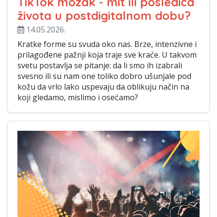
TikTok mozak - mit ili posledica
života u postdigitalnom dobu?
14.05.2026.
Kratke forme su svuda oko nas. Brze, intenzivne i
prilagođene pažnji koja traje sve kraće. U takvom
svetu postavlja se pitanje: da li smo ih izabrali
svesno ili su nam one toliko dobro ušunjale pod
kožu da vrlo lako uspevaju da oblikuju način na
koji gledamo, mislimo i osećamo?