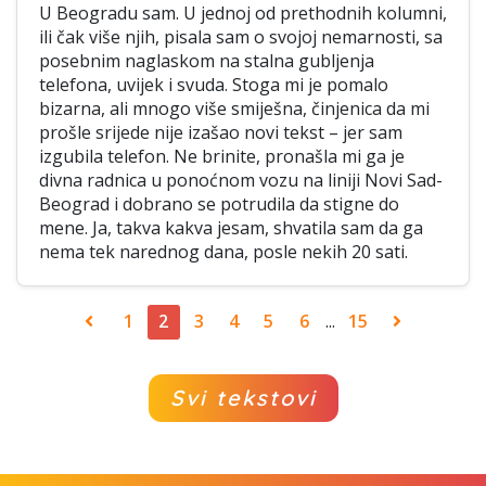
U Beogradu sam. U jednoj od prethodnih kolumni,
ili čak više njih, pisala sam o svojoj nemarnosti, sa
posebnim naglaskom na stalna gubljenja
telefona, uvijek i svuda. Stoga mi je pomalo
bizarna, ali mnogo više smiješna, činjenica da mi
prošle srijede nije izašao novi tekst – jer sam
izgubila telefon. Ne brinite, pronašla mi ga je
divna radnica u ponoćnom vozu na liniji Novi Sad-
Beograd i dobrano se potrudila da stigne do
mene. Ja, takva kakva jesam, shvatila sam da ga
nema tek narednog dana, posle nekih 20 sati.
1
2
3
4
5
6
...
15
Svi tekstovi