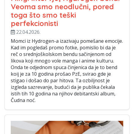
Veoma smo neodlučni, pored
toga što smo teški
perfekcionisti
22.04.2026.
Momci iz Hydrogen-a izazivaju pomešane emocije.
Kad im pogledaš promo fotke, pomislio bi da je
reč o srednjoškolskom bendu sačinjenom od
likova koji mnogo vole manga i anime kulturu.
Onda te odjednom spuca činjenica da je to bend
koij je za 10 godina prošao PzE, svirao gde je
stigao i došao do par hitova. Ta ozbiljnost je
izgleda sazrevanje, budući da je publika čekala
istih tih 10 godina na njihov debitantski album,
Čudna noć.