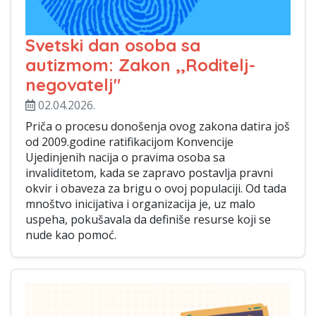
Svetski dan osoba sa
autizmom: Zakon ,,Roditelj-
negovatelj"
02.04.2026.
Priča o procesu donošenja ovog zakona datira još
od 2009.godine ratifikacijom Konvencije
Ujedinjenih nacija o pravima osoba sa
invaliditetom, kada se zapravo postavlja pravni
okvir i obaveza za brigu o ovoj populaciji. Od tada
mnoštvo inicijativa i organizacija je, uz malo
uspeha, pokušavala da definiše resurse koji se
nude kao pomoć.