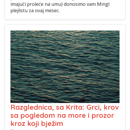
imajući proleće na umu) donosimo vam Mingl
plejlistu za ovaj mesec.
Razglednica, sa Krita: Grci, krov
sa pogledom na more i prozor
kroz koji bježim