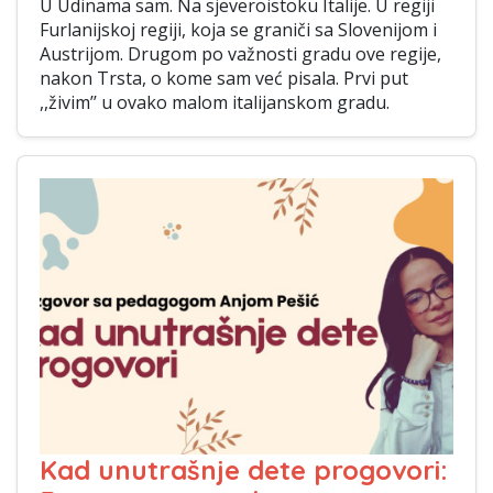
U Udinama sam. Na sjeveroistoku Italije. U regiji
Furlanijskoj regiji, koja se graniči sa Slovenijom i
Austrijom. Drugom po važnosti gradu ove regije,
nakon Trsta, o kome sam već pisala. Prvi put
,,živim’’ u ovako malom italijanskom gradu.
Kad unutrašnje dete progovori: