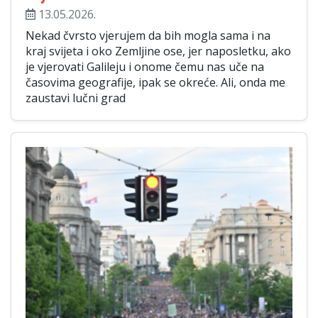
13.05.2026.
Nekad čvrsto vjerujem da bih mogla sama i na
kraj svijeta i oko Zemljine ose, jer naposletku, ako
je vjerovati Galileju i onome čemu nas uče na
časovima geografije, ipak se okreće. Ali, onda me
zaustavi lučni grad