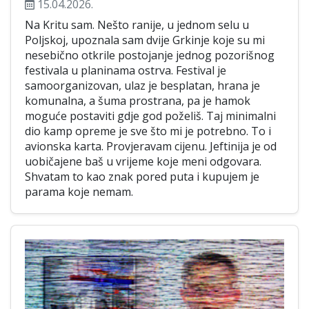
15.04.2026.
Na Kritu sam. Nešto ranije, u jednom selu u
Poljskoj, upoznala sam dvije Grkinje koje su mi
nesebično otkrile postojanje jednog pozorišnog
festivala u planinama ostrva. Festival je
samoorganizovan, ulaz je besplatan, hrana je
komunalna, a šuma prostrana, pa je hamok
moguće postaviti gdje god poželiš. Taj minimalni
dio kamp opreme je sve što mi je potrebno. To i
avionska karta. Provjeravam cijenu. Jeftinija je od
uobičajene baš u vrijeme koje meni odgovara.
Shvatam to kao znak pored puta i kupujem je
parama koje nemam.