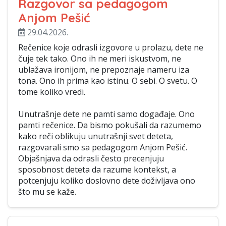
Razgovor sa pedagogom
Anjom Pešić
29.04.2026.
Rečenice koje odrasli izgovore u prolazu, dete ne
čuje tek tako. Ono ih ne meri iskustvom, ne
ublažava ironijom, ne prepoznaje nameru iza
tona. Ono ih prima kao istinu. O sebi. O svetu. O
tome koliko vredi.
Unutrašnje dete ne pamti samo događaje. Ono
pamti rečenice. Da bismo pokušali da razumemo
kako reči oblikuju unutrašnji svet deteta,
razgovarali smo sa pedagogom Anjom Pešić.
Objašnjava da odrasli često precenjuju
sposobnost deteta da razume kontekst, a
potcenjuju koliko doslovno dete doživljava ono
što mu se kaže.