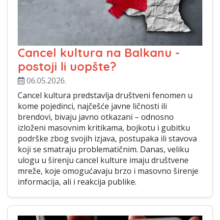
Cancel kultura na Balkanu -
postoji li uopšte?
06.05.2026.
Cancel kultura predstavlja društveni fenomen u
kome pojedinci, najčešće javne ličnosti ili
brendovi, bivaju javno otkazani – odnosno
izloženi masovnim kritikama, bojkotu i gubitku
podrške zbog svojih izjava, postupaka ili stavova
koji se smatraju problematičnim. Danas, veliku
ulogu u širenju cancel kulture imaju društvene
mreže, koje omogućavaju brzo i masovno širenje
informacija, ali i reakcija publike.