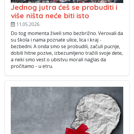
Jednog jutra ćeš se probuditi i
više ništa neće biti isto
11.05.2026.
Do tog momenta živeli smo bezbrižno. Verovali da
su škola i nama poznate ulice, lica i kraj -
bezbedni. A onda smo se probudili, začuli pucnje,
dobili hitne pozive, izbezumljeno tražili svoje dete,
a neki smo vest o ubistvu morali naglas da
pročitamo - u etru.