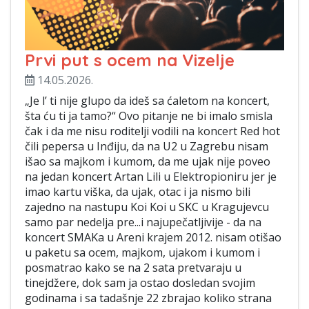
Prvi put s ocem na Vizelje
14.05.2026.
„Je l’ ti nije glupo da ideš sa ćaletom na koncert,
šta ću ti ja tamo?“ Ovo pitanje ne bi imalo smisla
čak i da me nisu roditelji vodili na koncert Red hot
čili pepersa u Inđiju, da na U2 u Zagrebu nisam
išao sa majkom i kumom, da me ujak nije poveo
na jedan koncert Artan Lili u Elektropioniru jer je
imao kartu viška, da ujak, otac i ja nismo bili
zajedno na nastupu Koi Koi u SKC u Kragujevcu
samo par nedelja pre...i najupečatljivije - da na
koncert SMAKa u Areni krajem 2012. nisam otišao
u paketu sa ocem, majkom, ujakom i kumom i
posmatrao kako se na 2 sata pretvaraju u
tinejdžere, dok sam ja ostao dosledan svojim
godinama i sa tadašnje 22 zbrajao koliko strana