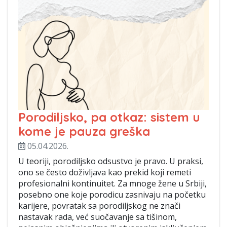
Porodiljsko, pa otkaz: sistem u
kome je pauza greška
05.04.2026.
U teoriji, porodiljsko odsustvo je pravo. U praksi,
ono se često doživljava kao prekid koji remeti
profesionalni kontinuitet. Za mnoge žene u Srbiji,
posebno one koje porodicu zasnivaju na početku
karijere, povratak sa porodiljskog ne znači
nastavak rada, već suočavanje sa tišinom,