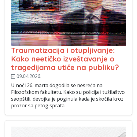
Traumatizacija i otupljivanje:
Kako neetičko izveštavanje o
tragedijama utiče na publiku?
09.04.2026.
U noći 26. marta dogodila se nesreća na
Filozofskom fakultetu. Kako su policija i tužilaštvo
saopštili, devojka je poginula kada je skočila kroz
prozor sa petog sprata.